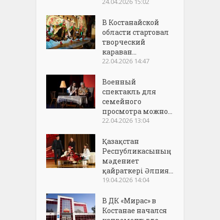
24.04.2026 15:02
В Костанайской
области стартовал
творческий
караван...
22.04.2026 14:47
Военный
спектакль для
семейного
просмотра можно...
22.04.2026 13:04
Қазақстан
Республикасының
мәдениет
қайраткері Әлпия...
19.04.2026 14:04
В ДК «Мирас» в
Костанае начался