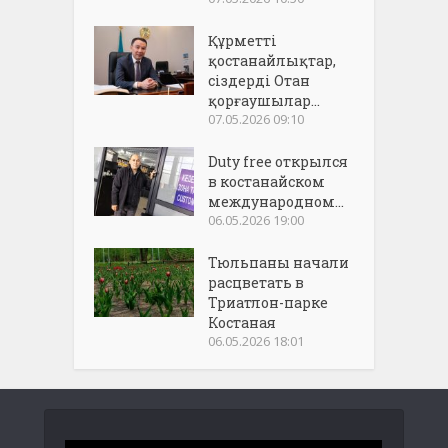
Құрметті
қостанайлықтар,
сіздерді Отан
қорғаушылар...
07.05.2026 09:10
Duty free открылся
в костанайском
международном...
06.05.2026 19:00
Тюльпаны начали
расцветать в
Триатлон-парке
Костаная
06.05.2026 18:01