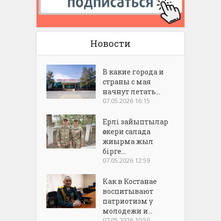
Новости
В какие города и
страны с мая
начнут летать...
07.05.2026 16:15
Ерлі зайыптылар
әскери салада
жиырма жыл
бірге...
07.05.2026 12:59
Как в Костанае
воспитывают
патриотизм у
молодежи и...
07.05.2026 10:50