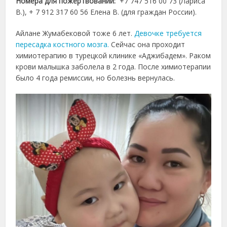
Номера для пожертвований:
+7 747 516 00 73 (Лариса
В.), + 7 912 317 60 56 Елена В. (для граждан России).
Айлане Жумабековой тоже 6 лет.
Девочке требуется
пересадка костного мозга.
Сейчас она проходит
химиотерапию в турецкой клинике «Аджибадем». Раком
крови малышка заболела в 2 года. После химиотерапии
было 4 года ремиссии, но болезнь вернулась.