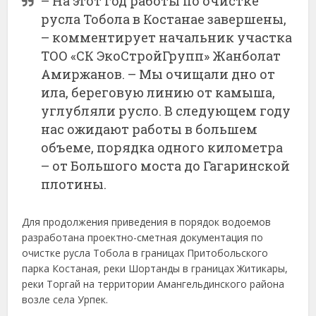
– На этот год работы по очистке
русла Тобола в Костанае завершены,
– комментирует начальник участка
ТОО «СК ЭкоСтройГрупп» Жанболат
Амиржанов. – Мы очищали дно от
ила, береговую линию от камыша,
углубляли русло. В следующем году
нас ожидают работы в большем
объеме, порядка одного километра
– от Большого моста до Гагаринской
плотины.
Для продолжения приведения в порядок водоемов
разработана проектно-сметная документация по
очистке русла Тобола в границах Притобольского
парка Костаная, реки Шортанды в границах Житикары,
реки Торгай на территории Амангельдинского района
возле села Урпек.