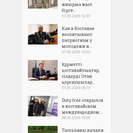
жиырма жыл
бірге...
07.05.2026 12:59
Как в Костанае
воспитывают
патриотизм у
молодежи и...
07.05.2026 10:50
Құрметті
қостанайлықтар,
сіздерді Отан
қорғаушылар...
07.05.2026 09:10
Duty free открылся
в костанайском
международном...
06.05.2026 19:00
Тюльпаны начали