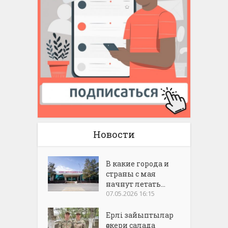
Новости
В какие города и
страны с мая
начнут летать...
07.05.2026 16:15
Ерлі зайыптылар
әскери салада