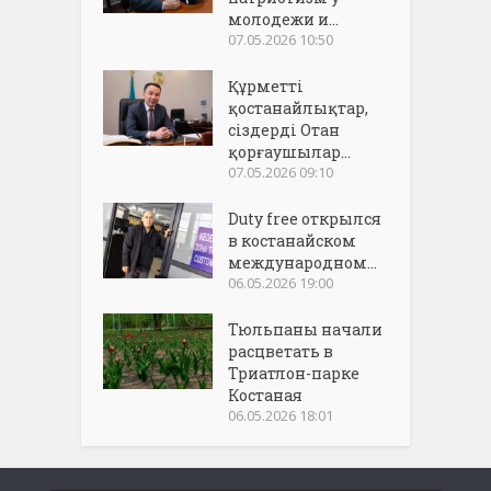
молодежи и...
07.05.2026 10:50
Құрметті
қостанайлықтар,
сіздерді Отан
қорғаушылар...
07.05.2026 09:10
Duty free открылся
в костанайском
международном...
06.05.2026 19:00
Тюльпаны начали
расцветать в
Триатлон-парке
Костаная
06.05.2026 18:01