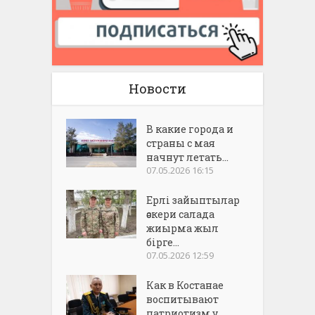
Новости
В какие города и
страны с мая
начнут летать...
07.05.2026 16:15
Ерлі зайыптылар
әскери салада
жиырма жыл
бірге...
07.05.2026 12:59
Как в Костанае
воспитывают
патриотизм у