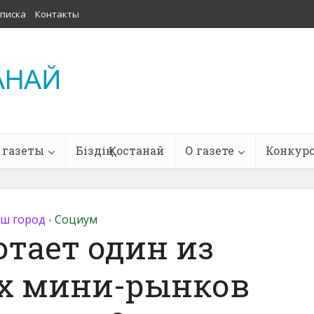
писка
Контакты
 газеты
Біздің Қостанай
О газете
Конкур
ш город
Социум
•
отает один из
х мини-рынков