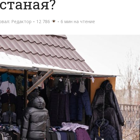
станая?
овал:
Редактор
12 786
6 мин на чтение