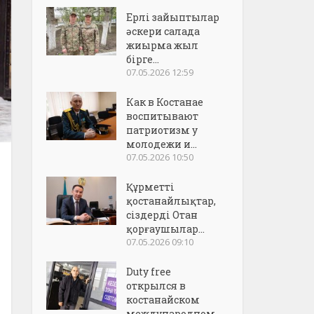
Ерлі зайыптылар
әскери салада
жиырма жыл
бірге...
07.05.2026 12:59
Как в Костанае
воспитывают
патриотизм у
молодежи и...
07.05.2026 10:50
Құрметті
қостанайлықтар,
сіздерді Отан
қорғаушылар...
07.05.2026 09:10
Duty free
открылся в
костанайском
международном..