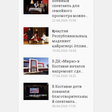
Военный
спектакль для
семейного
просмотра можно...
22.04.2026 13:04
Қазақстан
Республикасының
мәдениет
қайраткері Әлпия...
19.04.2026 14:04
В ДК «Мирас» в
Костанае начался
капремонт: где...
17.04.2026 14:25
В Костанае дети
показали
благотворительны
й спектакль...
06.04.2026 17:55