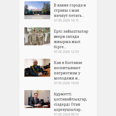
В какие города и
страны с мая
начнут летать...
07.05.2026 16:15
Ерлі зайыптылар
әскери салада
жиырма жыл
бірге...
07.05.2026 12:59
Как в Костанае
воспитывают
патриотизм у
молодежи и...
07.05.2026 10:50
Құрметті
қостанайлықтар,
сіздерді Отан
қорғаушылар...
07.05.2026 09:10