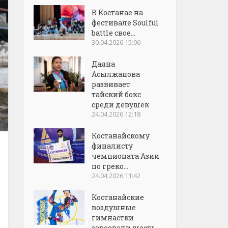
В Костанае на
фестивале Soulful
battle свое...
30.04.2026 15:06
Даяна
Асылжанова
развивает
тайский бокс
среди девушек
24.04.2026 12:18
Костанайскому
финалисту
чемпионата Азии
по греко...
24.04.2026 11:42
Костанайские
воздушные
гимнастки
завоевали шесть...