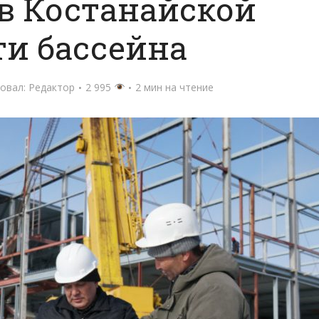
в Костанайской
ти бассейна
овал:
Редактор
2 995
2 мин на чтение