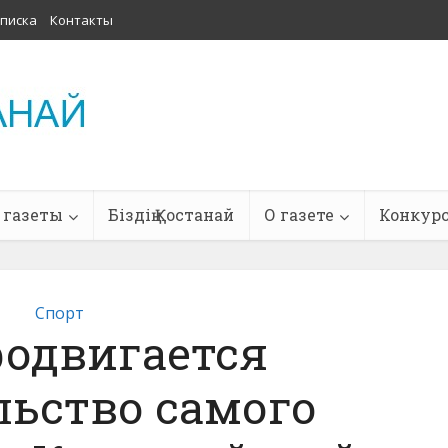
писка
Контакты
 газеты
Біздің Қостанай
О газете
Конкур
Спорт
родвигается
льство самого