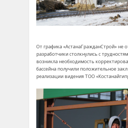
От графика «АстанаГражданСтрой» не от
разработчики столкнулись с трудностям
возникла необходимость корректироват
бассейна получили положительное заклю
реализации видения ТОО «Костанайгип