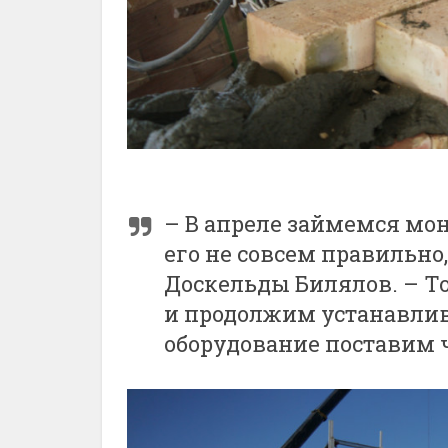
– В апреле займемся мо
его не совсем правильно
Доскельды Билялов. – То
и продолжим устанавлив
оборудование поставим 