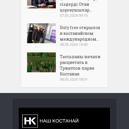
сіздерді Отан
қорғаушылар...
07.05.2026 09:10
Duty free открылся
в костанайском
международном...
06.05.2026 19:00
Тюльпаны начали
расцветать в
Триатлон-парке
Костаная
06.05.2026 18:01