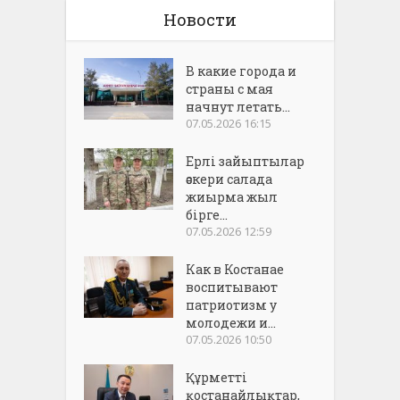
Новости
В какие города и
страны с мая
начнут летать...
07.05.2026 16:15
Ерлі зайыптылар
әскери салада
жиырма жыл
бірге...
07.05.2026 12:59
Как в Костанае
воспитывают
патриотизм у
молодежи и...
07.05.2026 10:50
Құрметті
қостанайлықтар,