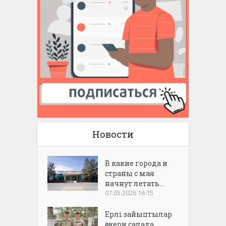
Новости
В какие города и
страны с мая
начнут летать...
07.05.2026 16:15
Ерлі зайыптылар
әскери салада