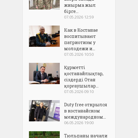
жиырма жыл
бірге...
07.05.2026 12:59
Как в Костанае
воспитывают
патриотизм у
молодежи и...
07.05.2026 10:50
Құрметті
қостанайлықтар,
сіздерді Отан
қорғаушылар...
07.05.2026 09:10
Duty free открылся
в костанайском
международном...
06.05.2026 19:00
Тюльпаны начали