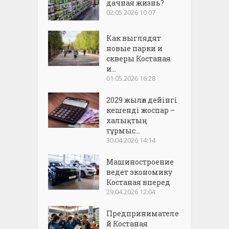
дачная жизнь?
02.05.2026 10:07
Как выглядят
новые парки и
скверы Костаная
и...
01.05.2026 16:28
2029 жылға дейінгі
кешенді жоспар –
халықтың
тұрмыс...
30.04.2026 14:14
Машиностроение
ведет экономику
Костаная вперед
29.04.2026 12:04
Предпринимателе
й Костаная