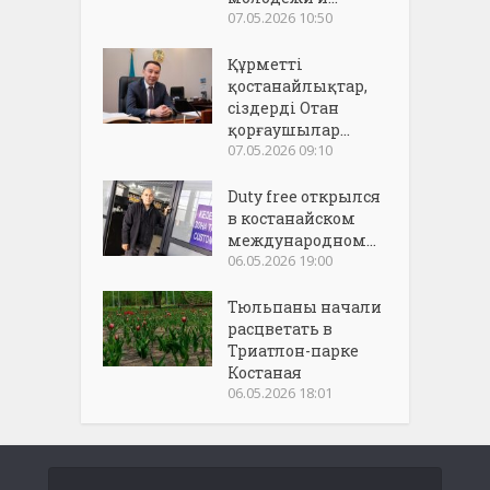
07.05.2026 10:50
Құрметті
қостанайлықтар,
сіздерді Отан
қорғаушылар...
07.05.2026 09:10
Duty free открылся
в костанайском
международном...
06.05.2026 19:00
Тюльпаны начали
расцветать в
Триатлон-парке
Костаная
06.05.2026 18:01