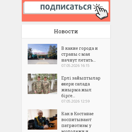
Новости
В какие города и
страны с мая
начнут летать...
07.05.2026 16:15
Ерлі зайыптылар
әскери салада
жиырма жыл
бірге...
07.05.2026 12:59
Как в Костанае
воспитывают
патриотизм у
молодежи и...