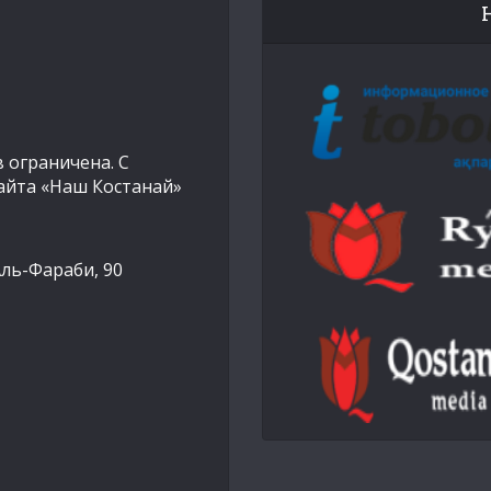
 ограничена. С
айта «Наш Костанай»
Аль-Фараби, 90