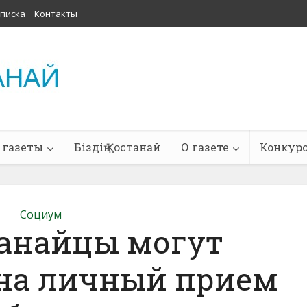
писка
Контакты
 газеты
Біздің Қостанай
О газете
Конкур
Социум
танайцы могут
 на личный прием