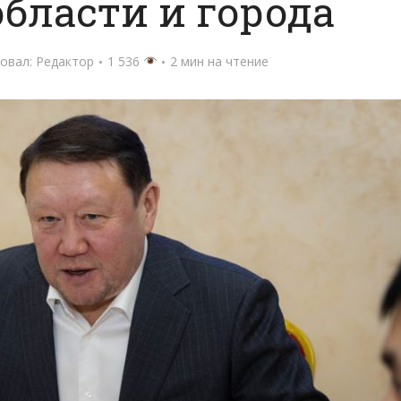
бласти и города
овал:
Редактор
1 536
2 мин на чтение