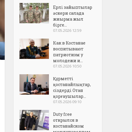
Ерлі зайыптылар
әскери салада
жиырма жыл
бірге...
07.05.2026 12:59
Как в Костанае
воспитывают
патриотизм у
молодежи и...
07.05.2026 10:50
Құрметті
қостанайлықтар,
сіздерді Отан
қорғаушылар...
07.05.2026 09:10
Duty free
открылся в
костанайском
международном..