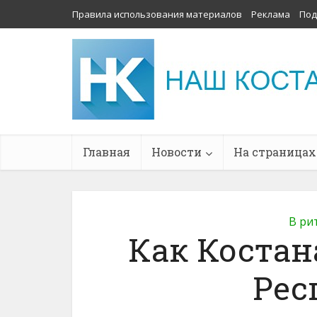
Правила использования материалов
Реклама
Под
Главная
Новости
На страницах
В ри
Как Костан
Рес