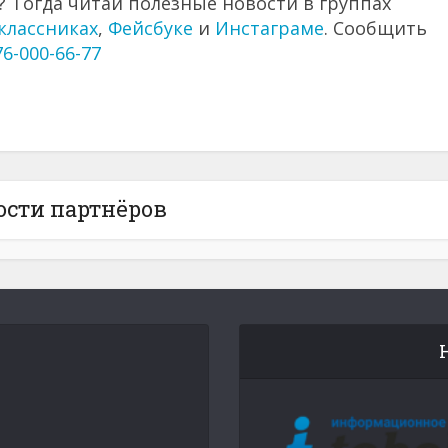
 Тогда читай полезные новости в группах
классниках
,
Фейсбуке
и
Инстаграме
. Сообщить
76-000-66-77
ости партнёров