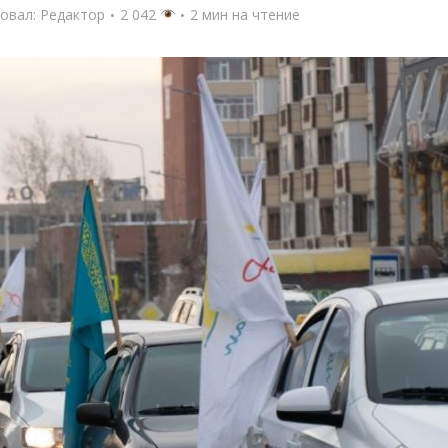
овал:
Редактор
2 042
2 мин на чтение