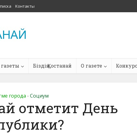
писка
Контакты
 газеты
Біздің Қостанай
О газете
Конкур
тме города
Социум
•
ай отметит День
публики?