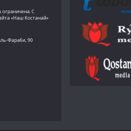
 ограничена. С
айта «Наш Костанай»
Аль-Фараби, 90