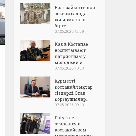
Ерлі зайыптылар
әскери салада
жиырма жыл
бірге...
07.05.2026 12:59
Как в Костанае
воспитывают
патриотизм у
молодежи и...
07.05.2026 10:50
Құрметті
қостанайлықтар,
сіздерді Отан
қорғаушылар...
07.05.2026 09:10
Duty free
открылся в
костанайском
международном..