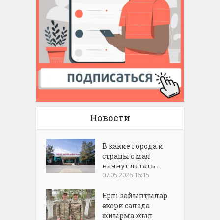
Новости
В какие города и
страны с мая
начнут летать...
07.05.2026 16:15
Ерлі зайыптылар
әскери салада
жиырма жыл