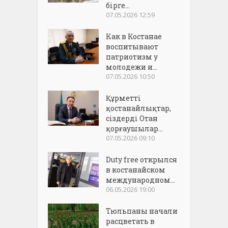
бірге...
07.05.2026 12:59
Как в Костанае
воспитывают
патриотизм у
молодежи и...
07.05.2026 10:50
Құрметті
қостанайлықтар,
сіздерді Отан
қорғаушылар...
07.05.2026 09:10
Duty free открылся
в костанайском
международном...
06.05.2026 19:00
Тюльпаны начали
расцветать в