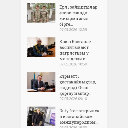
Ерлі зайыптылар
әскери салада
жиырма жыл
бірге...
07.05.2026 12:59
Как в Костанае
воспитывают
патриотизм у
молодежи и...
07.05.2026 10:50
Құрметті
қостанайлықтар,
сіздерді Отан
қорғаушылар...
07.05.2026 09:10
Duty free открылся
в костанайском
международном...
06.05.2026 19:00