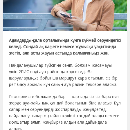
Адамдардың қала орталығында күнге күймей серуендегісі
келеді. Сондай-ақ кафеге немесе жұмысқа уақытында
жетіп, аяқ асты жауын астында қалмағаныңыз жөн.
Пайдаланушылар түйсігіне сеніп, болжам жасамауы
үшін 2ГИС енді ауа-райын да көрсетеді. Өз
шаруаларыңыз бойынша маршрут құра отырып, сіз бір
рет басу арқылы күн сайын ауа-райын тексере аласыз.
Геосервисте болжам да бар — картада сіз сіз баратын
жерде ауа-райының қандай болатынын біле аласыз. Бұл
сапар мен серуендерді жоспарлауды жеңілдетеді:
пайдаланушылар оңтайлы көлікті таңдай алады немесе
қолшатыр алып, жаңбырға алдын ала дайындала
алады.