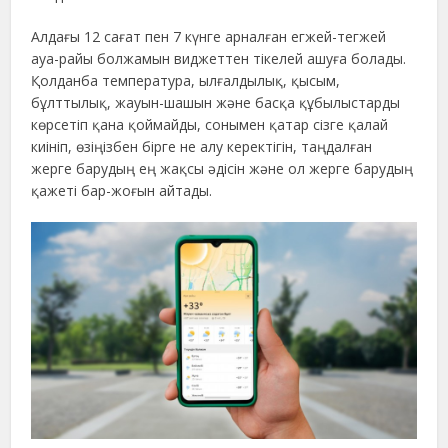
Алдағы 12 сағат пен 7 күнге арналған егжей-тегжей
ауа-райы болжамын виджеттен тікелей ашуға болады.
Қолданба температура, ылғалдылық, қысым,
бұлттылық, жауын-шашын және басқа құбылыстарды
көрсетіп қана қоймайды, сонымен қатар сізге қалай
киініп, өзіңізбен бірге не алу керектігін, таңдалған
жерге барудың ең жақсы әдісін және ол жерге барудың
қажеті бар-жоғын айтады.