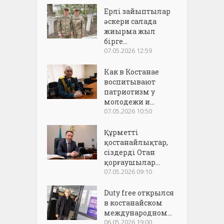
Ерлі зайыптылар
әскери салада
жиырма жыл
бірге...
07.05.2026 12:59
Как в Костанае
воспитывают
патриотизм у
молодежи и...
07.05.2026 10:50
Құрметті
қостанайлықтар,
сіздерді Отан
қорғаушылар...
07.05.2026 09:10
Duty free открылся
в костанайском
международном...
06.05.2026 19:00