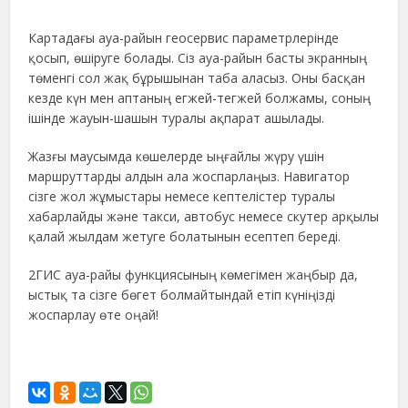
Картадағы ауа-райын геосервис параметрлерінде
қосып, өшіруге болады. Сіз ауа-райын басты экранның
төменгі сол жақ бұрышынан таба аласыз. Оны басқан
кезде күн мен аптаның егжей-тегжей болжамы, соның
ішінде жауын-шашын туралы ақпарат ашылады.
Жазғы маусымда көшелерде ыңғайлы жүру үшін
маршруттарды алдын ала жоспарлаңыз. Навигатор
сізге жол жұмыстары немесе кептелістер туралы
хабарлайды және такси, автобус немесе скутер арқылы
қалай жылдам жетуге болатынын есептеп береді.
2ГИС ауа-райы функциясының көмегімен жаңбыр да,
ыстық та сізге бөгет болмайтындай етіп күніңізді
жоспарлау өте оңай!