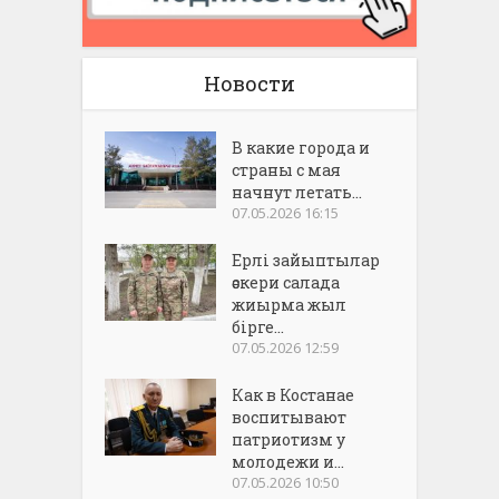
Новости
В какие города и
страны с мая
начнут летать...
07.05.2026 16:15
Ерлі зайыптылар
әскери салада
жиырма жыл
бірге...
07.05.2026 12:59
Как в Костанае
воспитывают
патриотизм у
молодежи и...
07.05.2026 10:50