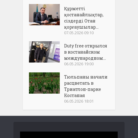
Құрметті
қостанайлықтар,
сіздерді Отан
қорғаушылар...
07.05.2026 09:10
Duty free открылся
в костанайском
международном...
06.05.2026 19:00
Тюльпаны начали
расцветать в
Триатлон-парке
Костаная
06.05.2026 18:01