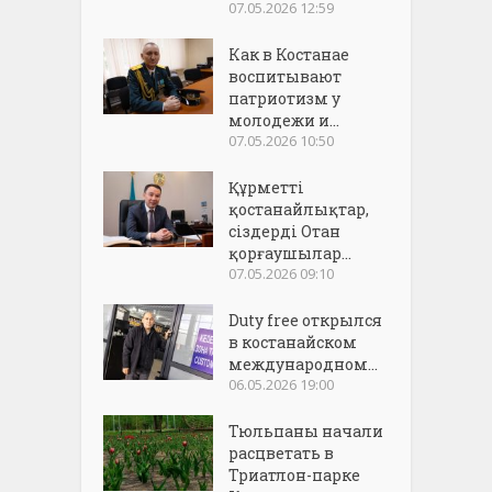
07.05.2026 12:59
Как в Костанае
воспитывают
патриотизм у
молодежи и...
07.05.2026 10:50
Құрметті
қостанайлықтар,
сіздерді Отан
қорғаушылар...
07.05.2026 09:10
Duty free открылся
в костанайском
международном...
06.05.2026 19:00
Тюльпаны начали
расцветать в
Триатлон-парке