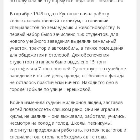
но получали ли эту норму все педагоги – неизвестно.
В октябре 1943 года в Кустанае начал работу
сельскохозяйственный техникум, готовивший
специалистов по земледелию и животноводству. В
первый набор было зачислено 150 студентов. Для
нового учебного заведения выделили земельный
участок, трактор и автомобиль, а также помещения
для общежития и столовой. Для обеспечения
студентов питанием было выделено 15 тонн
картофеля и 7 тонн овощей. Существует это учебное
заведение и по сей день, правда, от бывшего фасада
не осталось практически ничего. Находится оно в
городе Тобыле по улице Терешковой.
Война изменила судьбы миллионов людей, заставив
детей повзрослеть слишком рано. Они не играли в
куклы, не шалили – они выживали, работали, учились,
несмотря на холод и голод. Школы, техникумы,
институты продолжали работать, готовя педагогов и
специалистов, столь необходимых в те годы.