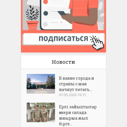
Новости
В какие города и
страны с мая
начнут летать...
07.05.2026 16:15
Ерлі зайыптылар
әскери салада
жиырма жыл
бірге...