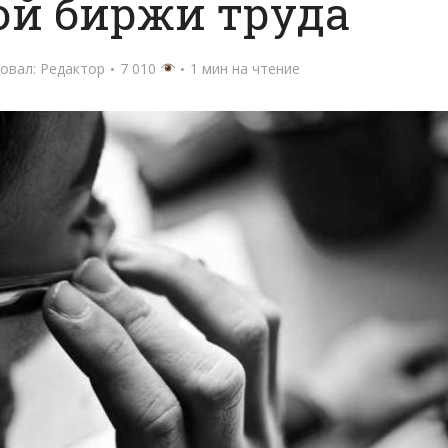
ой биржи труда
овал:
Редактор
7 010
1 мин на чтение