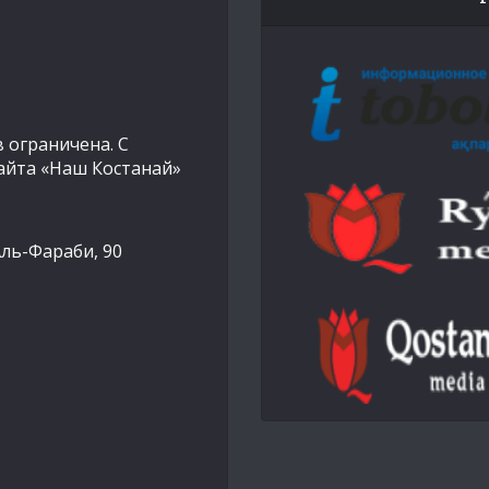
 ограничена. С
айта «Наш Костанай»
Аль-Фараби, 90