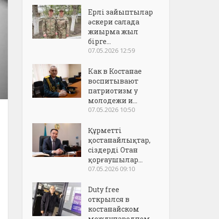
Ерлі зайыптылар
әскери салада
жиырма жыл
бірге...
07.05.2026 12:59
Как в Костанае
воспитывают
патриотизм у
молодежи и...
07.05.2026 10:50
Құрметті
қостанайлықтар,
сіздерді Отан
қорғаушылар...
07.05.2026 09:10
Duty free
открылся в
костанайском
международном..