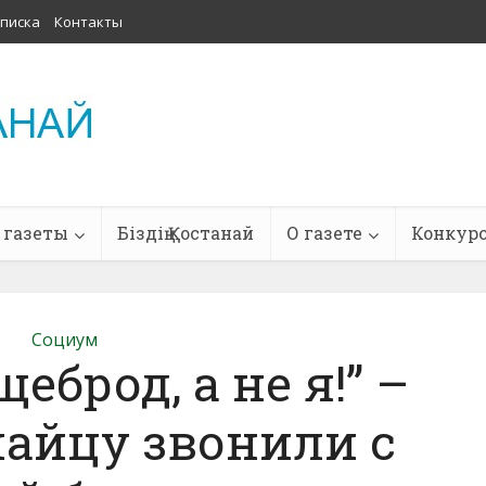
писка
Контакты
 газеты
Біздің Қостанай
О газете
Конкур
Социум
еброд, а не я!” –
найцу звонили с