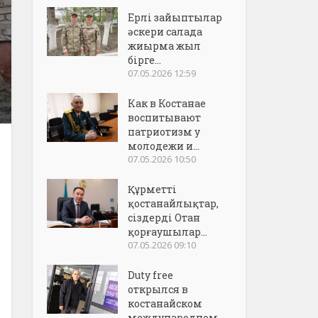
Ерлі зайыптылар
әскери салада
жиырма жыл
бірге...
07.05.2026 12:59
Как в Костанае
воспитывают
патриотизм у
молодежи и...
07.05.2026 10:50
Құрметті
қостанайлықтар,
сіздерді Отан
қорғаушылар...
07.05.2026 09:10
Duty free
открылся в
костанайском
международном..