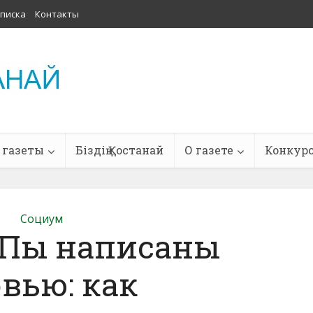
писка
Контакты
 газеты
Біздің Қостанай
О газете
Конкур
Социум
иПы написаны
вью: как