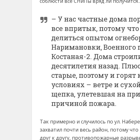
соблюсти все СНиПы вряд ли получится
– У нас частные дома пор
все впритык, потому что
делиться опытом огнебор
Наримановки, Военного г
Костаная-2. Дома строил
десятилетия назад. Плюс
старые, поэтому и горят
условиях – ветре и сухо
щепка, улетевшая на при
причиной пожара.
Так примерно и случилось по ул. Набер
захватил почти весь район, потому чт
друг к другу, противопожарные разрыв