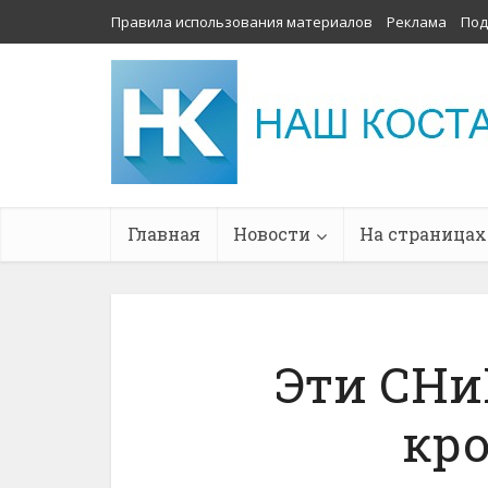
Правила использования материалов
Реклама
Под
Главная
Новости
На страницах
Эти СН
кро