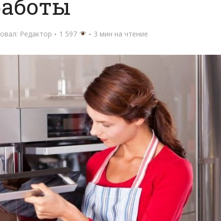
работы
овал:
Редактор
1 597
3 мин на чтение