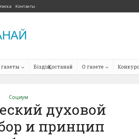
писка
Контакты
 газеты
Біздің Қостанай
О газете
Конкур
Социум
еский духовой
бор и принцип