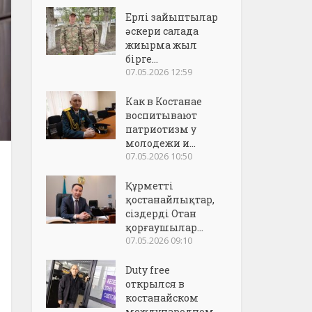
Ерлі зайыптылар
әскери салада
жиырма жыл
бірге...
07.05.2026 12:59
Как в Костанае
воспитывают
патриотизм у
молодежи и...
07.05.2026 10:50
Құрметті
қостанайлықтар,
сіздерді Отан
қорғаушылар...
07.05.2026 09:10
Duty free
открылся в
костанайском
международном..