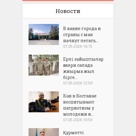
Новости
В какие города и
страны с мая
начнут летать...
07.05.2026 16:15
Ерлі зайыптылар
әскери салада
жиырма жыл
бірге...
07.05.2026 12:59
Как в Костанае
воспитывают
патриотизм у
молодежи и...
07.05.2026 10:50
Құрметті