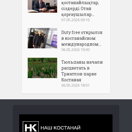
қостанайлықтар,
сіздерді Отан
қорғаушылар...
07.05.2026 09:10
Duty free открылся
в костанайском
международном...
06.05.2026 19:00
Тюльпаны начали
расцветать в
Триатлон-парке
Костаная
06.05.2026 18:01