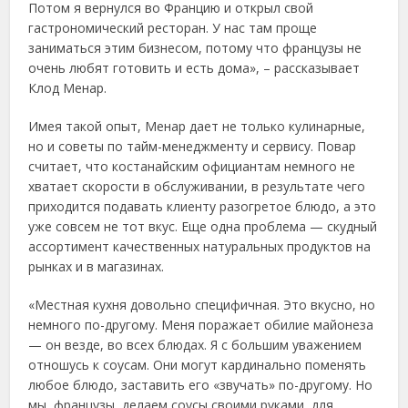
Потом я вернулся во Францию и открыл свой
гастрономический ресторан. У нас там проще
заниматься этим бизнесом, потому что французы не
очень любят готовить и есть дома», – рассказывает
Клод Менар.
Имея такой опыт, Менар дает не только кулинарные,
но и советы по тайм-менеджменту и сервису. Повар
считает, что костанайским официантам немного не
хватает скорости в обслуживании, в результате чего
приходится подавать клиенту разогретое блюдо, а это
уже совсем не тот вкус. Еще одна проблема — скудный
ассортимент качественных натуральных продуктов на
рынках и в магазинах.
«Местная кухня довольно специфичная. Это вкусно, но
немного по-другому. Меня поражает обилие майонеза
— он везде, во всех блюдах. Я с большим уважением
отношусь к соусам. Они могут кардинально поменять
любое блюдо, заставить его «звучать» по-другому. Но
мы, французы, делаем соусы своими руками, для