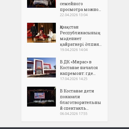
семейного
просмотра можно...
22.04.2026 13:04
Қазақстан
Республикасының
мәдениет
қайраткері Әлпия...
19.04.2026 14:04
В ДК «Мирас» в
Костанае начался
капремонт: где...
17.04.2026 14:25
В Костанае дети
показали
благотворительны
й спектакль...
06.04.2026 17:55