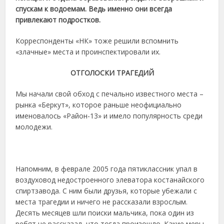
спускам к водоемам. Ведь именно они всегда
привлекают подростков.
Корреспонденты «НК» тоже решили вспомнить
«злачные» места и проинспектировали их.
ОТГОЛОСКИ ТРАГЕДИЙ
Мы начали свой обход с печально известного места –
рынка «Беркут», которое раньше неофициально
именовалось «Район-13» и имело популярность среди
молодежи.
Напомним, в феврале 2005 года пятиклассник упал в
воздуховод недостроенного элеватора костанайского
спиртзавода. С ним были друзья, которые убежали с
места трагедии и ничего не рассказали взрослым.
Десять месяцев шли поиски мальчика, пока один из
ребят не рассказал, что тогда произошло. Какие меры