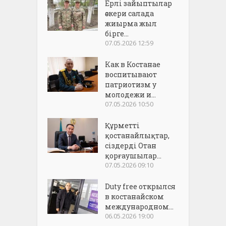
Ерлі зайыптылар
әскери салада
жиырма жыл
бірге...
07.05.2026 12:59
Как в Костанае
воспитывают
патриотизм у
молодежи и...
07.05.2026 10:50
Құрметті
қостанайлықтар,
сіздерді Отан
қорғаушылар...
07.05.2026 09:10
Duty free открылся
в костанайском
международном...
06.05.2026 19:00