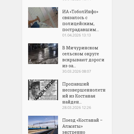
ИА «ТоболИнфо»
связалось с
полицейским,
пострадавшим...
01.04.2026 13:13
В Мичуринском
сельском округе
вскрывают дороги
из-за...
30.03.2026 08:07
Пропавший
несовершеннолетн
ий из Костаная
найден...
28.03.2026 12:26
Поезд «Костанай –
Алматы»
экстренно