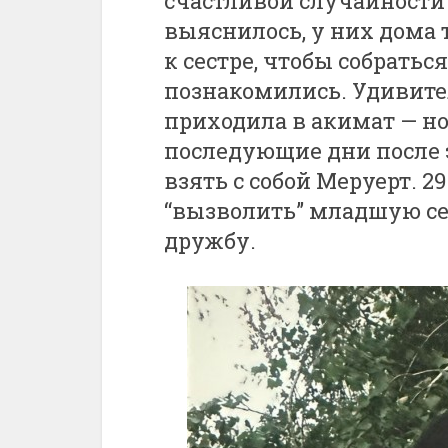
счастливой случайности 
выяснилось, у них дома 
к сестре, чтобы собраться
познакомились. Удивител
приходила в акимат — но
последующие дни после э
взять с собой Меруерт. 2
“вызволить” младшую се
дружбу.