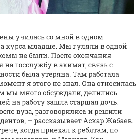
ены училась со мной в одном
ва курса младше. Мы гуляли в одной
акомы не были. После окончания
 на госслужбу в акимат, связь с
ости была утеряна. Там работала
момент я этого не знал. Она относилась
аем мы много обсуждали, делились
ней на работу зашла старшая дочь.
осле вуза, разговорились и решили
дентов, — рассказывает Аскар Жабаев.
рече, когда приехал к ребятам, по