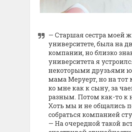
— Старшая сестра моей ж
университете, была на д
компании, но близко зн
университета я устроился
некоторыми друзьями юн
мама Меруерт, но на тот 
ко мне как к сыну, за ч
разным. Потом как-то к 
Хоть мы и не общались п
собраться компанией сту
— На очередной такой вст