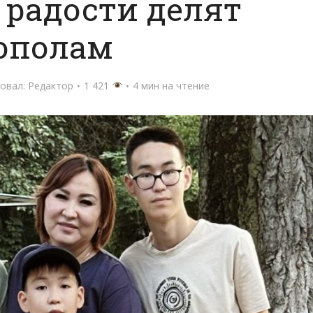
 радости делят
ополам
овал:
Редактор
1 421
4 мин на чтение