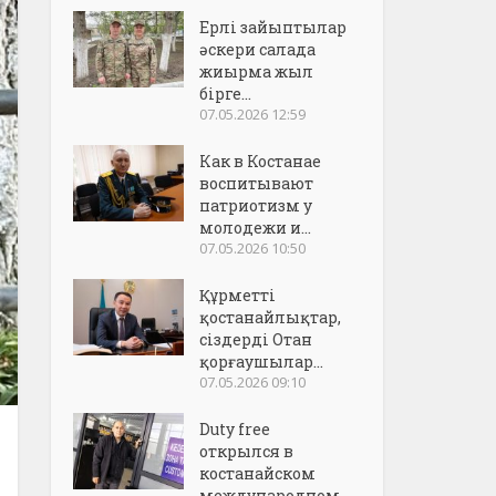
Ерлі зайыптылар
әскери салада
жиырма жыл
бірге...
07.05.2026 12:59
Как в Костанае
воспитывают
патриотизм у
молодежи и...
07.05.2026 10:50
Құрметті
қостанайлықтар,
сіздерді Отан
қорғаушылар...
07.05.2026 09:10
Duty free
открылся в
костанайском
международном..