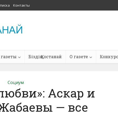
писка
Контакты
 газеты
Біздің Қостанай
О газете
Конкур
Социум
любви»: Аскар и
Жабаевы — все