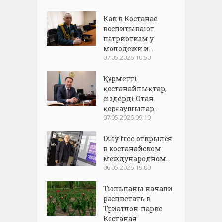
Как в Костанае
воспитывают
патриотизм у
молодежи и...
07.05.2026 10:50
Құрметті
қостанайлықтар,
сіздерді Отан
қорғаушылар...
07.05.2026 09:10
Duty free открылся
в костанайском
международном...
06.05.2026 19:00
Тюльпаны начали
расцветать в
Триатлон-парке
Костаная