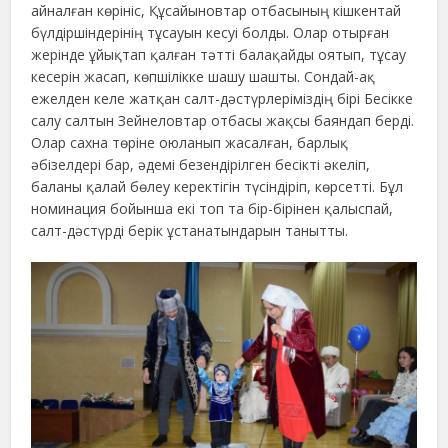
айналған көрініс, Құсайыновтар отбасының кішкентай
бүлдіршіндерінің тұсауын кесуі болды. Олар отырған
жерінде ұйықтап қалған тәтті балақайды оятып, тұсау
кесерін жасап, көпшілікке шашу шашты. Сондай-ақ
ежелден келе жатқан салт-дәстүрлеріміздің бірі Бесікке
салу салтын Зейнеловтар отбасы жақсы баяндап берді.
Олар сахна төріне оюланып жасалған, барлық
әбізелдері бар, әдемі безендірілген бесікті әкеліп,
баланы қалай бөлеу керектігін түсіндіріп, көрсетті. Бұл
номинация бойынша екі топ та бір-бірінен қалыспай,
салт-дәстүрді берік ұстанатындарын танытты.