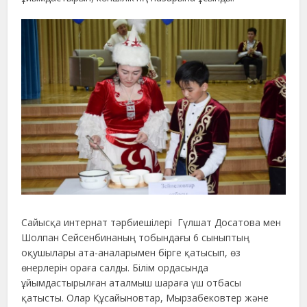
Сайысқа интернат тәрбиешілері Гүлшат Досатова мен
Шолпан Сейсенбинаның тобындағы 6 сыныптың
оқушылары ата-аналарымен бірге қатысып, өз
өнерлерін ораға салды. Білім ордасында
ұйымдастырылған аталмыш шараға үш отбасы
қатысты. Олар Құсайыновтар, Мырзабековтер және