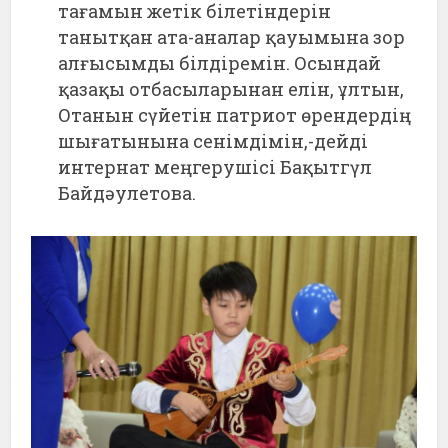
тағамын жетік білетіндерін
танытқан ата-аналар қауымына зор
алғысымды білдіремін. Осындай
қазақы отбасыларынан елін, ұлтын,
Отанын сүйетін патриот өрендердің
шығатынына сенімдімін,-дейді
интернат меңгерушісі Бақытгүл
Байдәулетова.