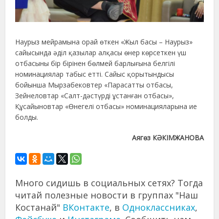
Наурыз мейрамына орай өткен «Жыл басы – Наурыз»
сайысында әділ қазылар алқасы өнер көрсеткен үш
отбасыны бір бірінен бөлмей барлығына белгілі
номинациялар табыс етті. Сайыс қорытындысы
бойынша Мырзабековтер «Парасатты отбасы,
Зейнеловтар «Салт-дәстүрді ұстанған отбасы»,
Құсайыновтар «Өнегелі отбасы» номинацияларына ие
болды.
Аягөз КӘКІМЖАНОВА
Много сидишь в социальных сетях? Тогда
читай полезные новости в группах "Наш
Костанай"
ВКонтакте
, в
Одноклассниках
,