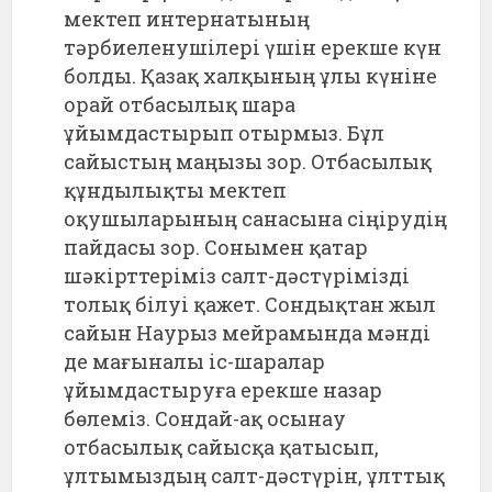
мектеп интернатының
тәрбиеленушілері үшін ерекше күн
болды. Қазақ халқының ұлы күніне
орай отбасылық шара
ұйымдастырып отырмыз. Бұл
сайыстың маңызы зор. Отбасылық
құндылықты мектеп
оқушыларының санасына сіңірудің
пайдасы зор. Сонымен қатар
шәкірттеріміз салт-дәстүрімізді
толық білуі қажет. Сондықтан жыл
сайын Наурыз мейрамында мәнді
де мағыналы іс-шаралар
ұйымдастыруға ерекше назар
бөлеміз. Сондай-ақ осынау
отбасылық сайысқа қатысып,
ұлтымыздың салт-дәстүрін, ұлттық