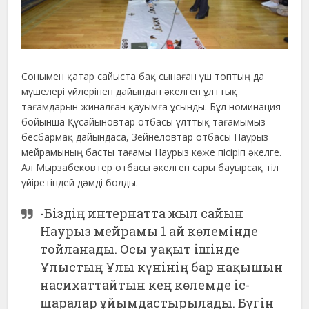
Сонымен қатар сайыста бақ сынаған үш топтың да
мүшелері үйлерінен дайындап әкелген ұлттық
тағамдарын жиналған қауымға ұсынды. Бұл номинация
бойынша Құсайыновтар отбасы ұлттық тағамымыз
бесбармақ дайындаса, Зейнеловтар отбасы Наурыз
мейрамының басты тағамы Наурыз көже пісіріп әкелге.
Ал Мырзабековтер отбасы әкелген сары бауырсақ тіл
үйіретіндей дәмді болды.
-Біздің интернатта жыл сайын
Наурыз мейрамы 1 ай көлемінде
тойланады. Осы уақыт ішінде
Ұлыстың Ұлы күнінің бар нақышын
насихаттайтын кең көлемде іс-
шаралар ұйымдастырылады. Бүгін