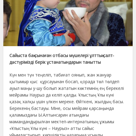
Сайыста бақ сынаған отбасы мүшелері ұлттық салт-
дәстүрімізді берік ұстанатындарын танытты
Күн мен түн теңеліп, табиғат оянып, жан жануар
қытымыр қыс құрсауынан босап, қорада төл төлдеп
ауыл маңы у-шу болып жататын көктемнің ең берекелі
мейрамы Наурыз да келіп қалды. Ұлыстың Ұлы күні
қазақ халқы үшін үлкен мереке. Өйткені, жылдың басы.
Берекенің бастауы. Міне, осы мейрам қарсаңында
қаламыздағы Ы.Алтынсарин атындағы
мамандандырылған мектеп-интернатының ұжымы
«Ұлыстың Ұлы күні – Наурыз» атты сайыс
ұйымдастырып, көпшіліктің назарына ұсынды.