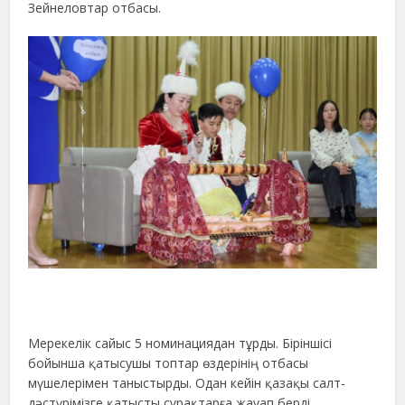
Зейнеловтар отбасы.
Мерекелік сайыс 5 номинациядан тұрды. Біріншісі
бойынша қатысушы топтар өздерінің отбасы
мүшелерімен таныстырды. Одан кейін қазақы салт-
дәстүрімізге қатысты сұрақтарға жауап берді,