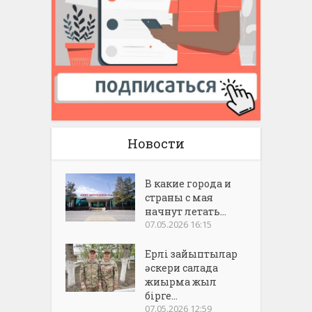
Новости
В какие города и
страны с мая
начнут летать...
07.05.2026 16:15
Ерлі зайыптылар
әскери салада
жиырма жыл
бірге...
07.05.2026 12:59