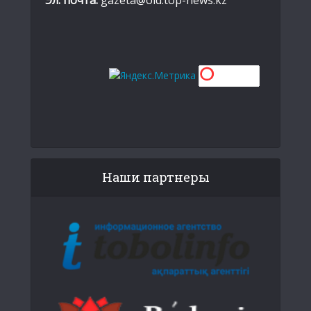
Эл. почта:
gazeta@old.top-news.kz
Наши партнеры