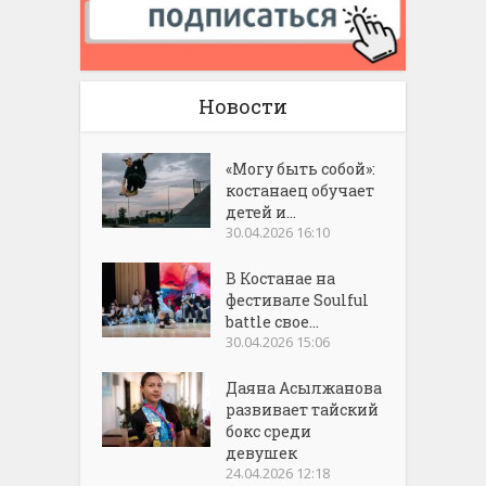
Новости
«Могу быть собой»:
костанаец обучает
детей и...
30.04.2026 16:10
В Костанае на
фестивале Soulful
battle свое...
30.04.2026 15:06
Даяна Асылжанова
развивает тайский
бокс среди
девушек
24.04.2026 12:18