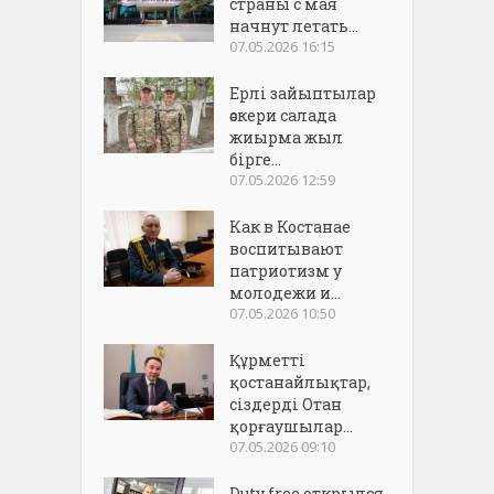
страны с мая
начнут летать...
07.05.2026 16:15
Ерлі зайыптылар
әскери салада
жиырма жыл
бірге...
07.05.2026 12:59
Как в Костанае
воспитывают
патриотизм у
молодежи и...
07.05.2026 10:50
Құрметті
қостанайлықтар,
сіздерді Отан
қорғаушылар...
07.05.2026 09:10
Duty free открылся