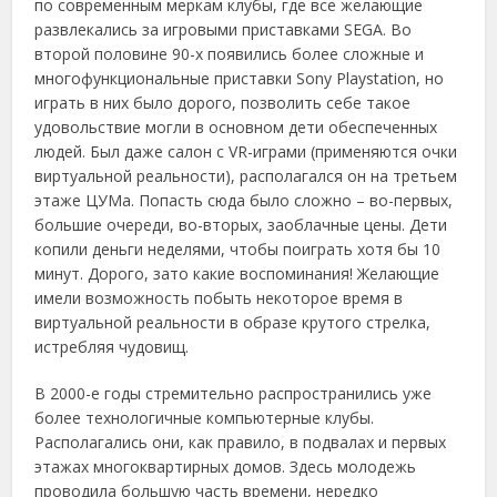
по современным меркам клубы, где все желающие
развлекались за игровыми приставками SEGA. Во
второй половине 90-х появились более сложные и
многофункциональные приставки Sony Playstation, но
играть в них было дорого, позволить себе такое
удовольствие могли в основном дети обеспеченных
людей. Был даже салон с VR-играми (применяются очки
виртуальной реальности), располагался он на третьем
этаже ЦУМа. Попасть сюда было сложно – во-первых,
большие очереди, во-вторых, заоблачные цены. Дети
копили деньги неделями, чтобы поиграть хотя бы 10
минут. Дорого, зато какие воспоминания! Желающие
имели возможность побыть некоторое время в
виртуальной реальности в образе крутого стрелка,
истребляя чудовищ.
В 2000-е годы стремительно распространились уже
более технологичные компьютерные клубы.
Располагались они, как правило, в подвалах и первых
этажах многоквартирных домов. Здесь молодежь
проводила большую часть времени, нередко