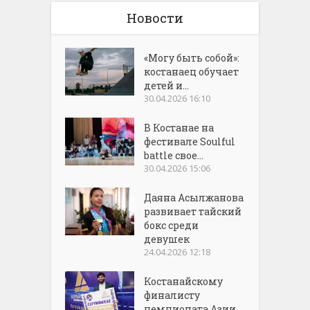
Новости
«Могу быть собой»:
костанаец обучает
детей и...
30.04.2026 16:10
В Костанае на
фестивале Soulful
battle свое...
30.04.2026 15:06
Даяна Асылжанова
развивает тайский
бокс среди
девушек
24.04.2026 12:18
Костанайскому
финалисту
чемпионата Азии