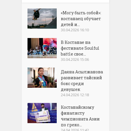
«Могу быть собой»:
костанаец обучает
детей и...
30.04.2026 16:10
В Костанае на
фестивале Soulful
battle свое...
30.04.2026 15:06
Даяна Асылжанова
развивает тайский
бокс среди
девушек
24.04.2026 12:18
Костанайскому
финалисту
чемпионата Азии
по греко...
24.04.2026 11:42