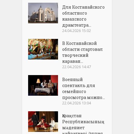
Для Костанайского
областного
казахского
драмтеатра...
24.04.2026 15:02
В Костанайской
области стартовал
творческий
караван...
22.04.2026 14:47
Военный
спектакль для
семейного
просмотра можно...
22.04.2026 13:04
Қазақстан
Республикасының
мәдениет
қайраткері Әлпия...