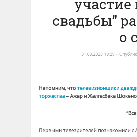
участие 
свадьбы” ра
о 
01.09.2023 19:29
Опублик
Напомним, что
телевизионщики дважды 
торжества
– Ажар и Жалгасбека Шокен
“Все
Первыми телезрителей познакомили с А