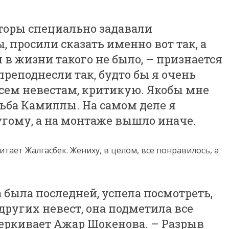
торы специально задавали
 просили сказать именно вот так, а
 в жизни такого не было, – признается
реподнесли так, будто бы я очень
всем невестам, критикую. Якобы мне
ьба Камиллы. На самом деле я
угому, а на монтаже вышло иначе.
тает Жалгасбек. Жениху, в целом, все понравилось, а
а была последней, успела посмотреть,
других невест, она подметила все
еркивает Ажар Шокенова. – Разрыв