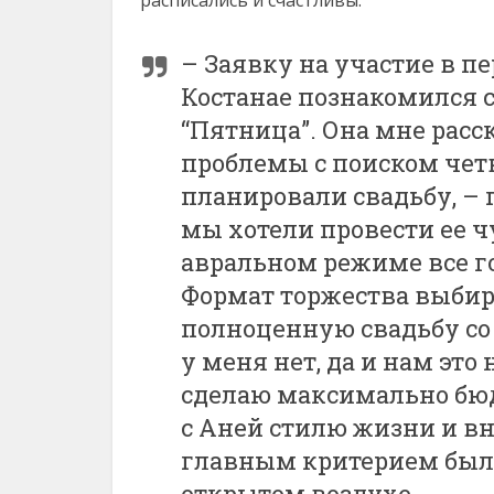
расписались и счастливы.
– Заявку на участие в пе
Костанае познакомился 
“Пятница”. Она мне расск
проблемы с поиском четв
планировали свадьбу, – 
мы хотели провести ее ч
авральном режиме все го
Формат торжества выбир
полноценную свадьбу с
у меня нет, да и нам это
сделаю максимально бю
с Аней стилю жизни и в
главным критерием было
открытом воздухе.