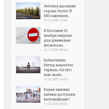
Зеленое дыхание
города: более 15
000 саженцев...
13.11.2025 12:50
В Костанае 13
ноября закроют
для движения
несколько...
13.11.2025 09:04
Қобыланды
батыр даңғылы:
тарихы, бүгінгі
күні және...
11.01.2025 14:20
Какие зимние
забавы доступны
костанайцам?
11.01.2025 09:25