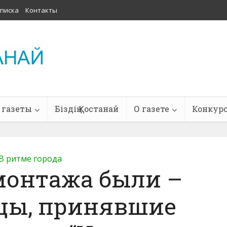
писка
Контакты
 газеты
Біздің Қостанай
О газете
Конкур
В ритме города
монтажа были –
цы, принявшие