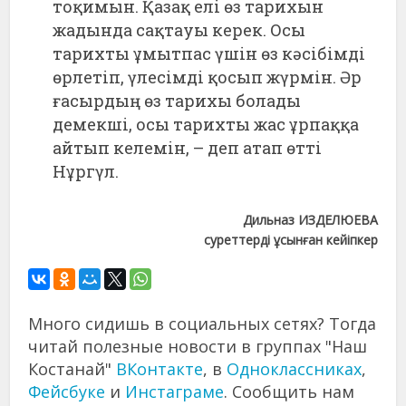
тоқимын. Қазақ елі өз тарихын
жадында сақтауы керек. Осы
тарихты ұмытпас үшін өз кәсібімді
өрлетіп, үлесімді қосып жүрмін. Әр
ғасырдың өз тарихы болады
демекші, осы тарихты жас ұрпаққа
айтып келемін, – деп атап өтті
Нұргүл.
Дильназ ИЗДЕЛЮЕВА
суреттерді ұсынған кейіпкер
Много сидишь в социальных сетях? Тогда
читай полезные новости в группах "Наш
Костанай"
ВКонтакте
, в
Одноклассниках
,
Фейсбуке
и
Инстаграме
. Сообщить нам