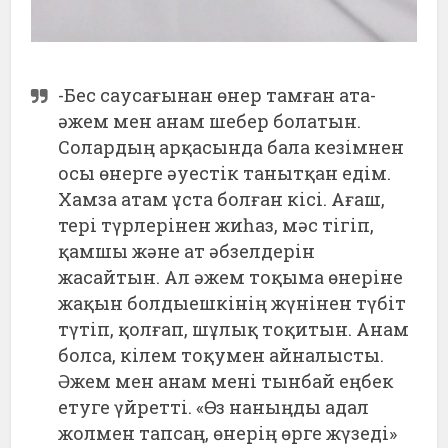
-Бес саусағынан өнер тамған ата-
әжем мен анам шебер болатын.
Солардың арқасында бала кезімнен
осы өнерге әуестік танытқан едім.
Хамза атам ұста болған кісі. Ағаш,
тері түрлерінен жиһаз, мәс тігіп,
қамшы және ат әбзелдерін
жасайтын. Ал әжем тоқыма өнеріне
жақын болдыешкінің жүнінен түбіт
түтіп, қолғап, шұлық тоқитын. Анам
болса, кілем тоқумен айналысты.
Әжем мен анам мені тынбай еңбек
етуге үйретті. «Өз наныңды адал
жолмен тапсаң, өнерің өрге жүзеді»