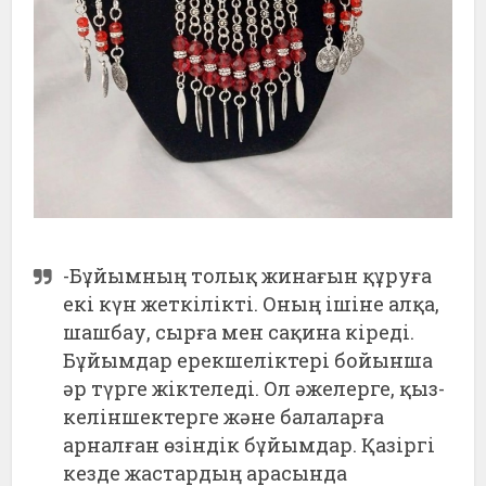
-Бұйымның толық жинағын құруға
екі күн жеткілікті. Оның ішіне алқа,
шашбау, сырға мен сақина кіреді.
Бұйымдар ерекшеліктері бойынша
әр түрге жіктеледі. Ол әжелерге, қыз-
келіншектерге және балаларға
арналған өзіндік бұйымдар. Қазіргі
кезде жастардың арасында