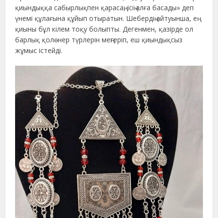
қиындыққа сабырлықпен қарасаң, ісің алға басады» деп
үнемі құлағына құйып отыратын. Шебердің айтуынша, ең
қиыны бұл кілем тоқу болыпты. Дегенмен, қазірде ол
барлық қолөнер түрлерін меңгеріп, еш қиындықсыз
жұмыс істейді.