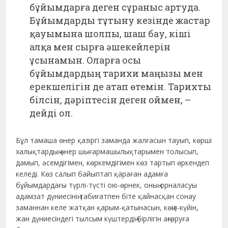
бұйымдарға деген сұраныс артуда.
Бұйымдарды тұтыну кезінде жастар
қауымына шолпы, шаш бау, кіші
алқа мен сырға әшекейлерін
ұсынамын. Оларға осы
бұйымдардың тарихи маңызы мен
ерекшелігін де атап өтемін. Тарихты
білсін, дәріптесін деген оймен, –
дейді ол.
Бұл тамаша өнер қазіргі заманда жалғасын тауып, көрші
халықтардың өнер шығармашылықтарымен толысып,
дамып, әсемдігімен, көркемдігімен көз тартып өркендеп
келеді. Көз салып байыптап қараған адамға
бұйымдардағы түрлі-түсті ою-өрнек, оның орналасуы
адамзат дүниесінің табиғатпен біте қайнасқан сонау
заманнан келе жатқан қарым-қатынасын, көңіл-күйін,
жан дүниесіндегі тылсым күштердің бірлігін аңғаруға