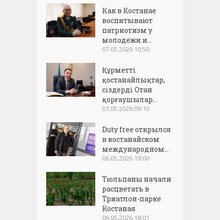
Как в Костанае
воспитывают
патриотизм у
молодежи и...
07.05.2026 10:50
Құрметті
қостанайлықтар,
сіздерді Отан
қорғаушылар...
07.05.2026 09:10
Duty free открылся
в костанайском
международном...
06.05.2026 19:00
Тюльпаны начали
расцветать в
Триатлон-парке
Костаная
06.05.2026 18:01