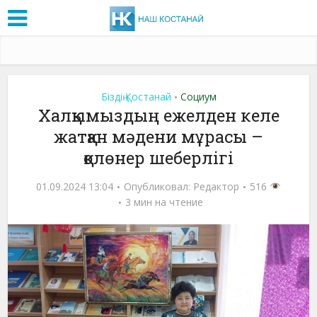
Біздің Қостанай
Социум
•
Халқымыздың ежелден келе
жатқан мәдени мұрасы –
қолөнер шеберлігі
01.09.2024 13:04
Опубликовал:
Редактор
516
3 мин на чтение