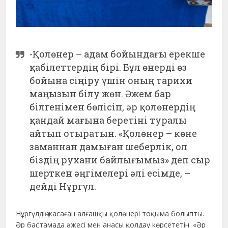
-Қолөнер – адам бойындағы ерекше
қабілеттердің бірі. Бұл өнерді өз
бойына сіңіру үшін оның тарихи
маңызын білу жөн. Әжем бар
білгенімен бөлісіп, әр қолөнердің
қандай мағына беретіні туралы
айтып отыратын. «Қолөнер – көне
заманнан дамыған шеберлік, ол
біздің рухани байлығымыз» деп сыр
шерткен әңгімелері әлі есімде, –
дейді Нұргүл.
Нұргүлдің жасаған алғашқы қолөнері тоқыма болыпты.
Әр бастамада әжесі мен анасы қолдау көрсететін. «Әр