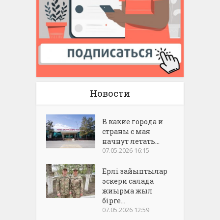
Новости
В какие города и
страны с мая
начнут летать...
07.05.2026 16:15
Ерлі зайыптылар
әскери салада
жиырма жыл
бірге...
07.05.2026 12:59