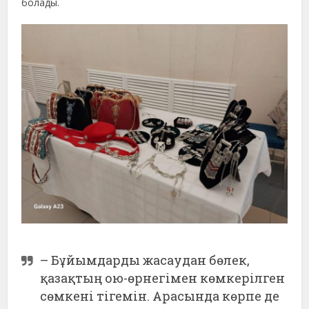
болады.
– Бұйымдарды жасаудан бөлек,
қазақтың ою-өрнегімен көмкерілген
сөмкені тігемін. Арасында көрпе де