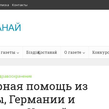
писка
Контакты
 газеты
Біздің Қостанай
О газете
Конкур
дравоохранение
рная помощь из
, Германии и