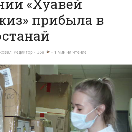
нии «Хуавей
жиз» прибыла в
останай
ковал:
Редактор
368
1 мин на чтение