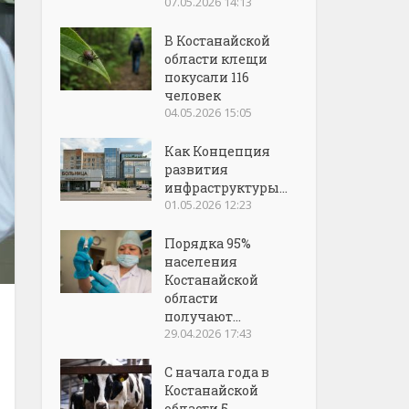
07.05.2026 14:13
В Костанайской
области клещи
покусали 116
человек
04.05.2026 15:05
Как Концепция
развития
инфраструктуры...
01.05.2026 12:23
Порядка 95%
населения
Костанайской
области
получают...
29.04.2026 17:43
С начала года в
Костанайской
области 5