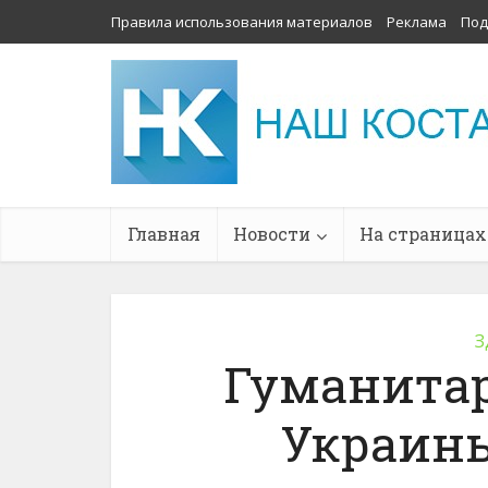
Правила использования материалов
Реклама
Под
Главная
Новости
На страницах
З
Гуманита
Украины