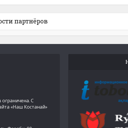
ости партнёров
 ограничена. С
айта «Наш Костанай»