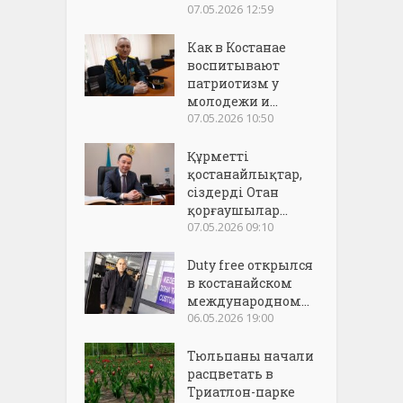
07.05.2026 12:59
Как в Костанае
воспитывают
патриотизм у
молодежи и...
07.05.2026 10:50
Құрметті
қостанайлықтар,
сіздерді Отан
қорғаушылар...
07.05.2026 09:10
Duty free открылся
в костанайском
международном...
06.05.2026 19:00
Тюльпаны начали
расцветать в
Триатлон-парке