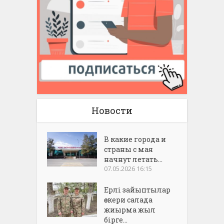
Новости
В какие города и
страны с мая
начнут летать...
07.05.2026 16:15
Ерлі зайыптылар
әскери салада
жиырма жыл
бірге...