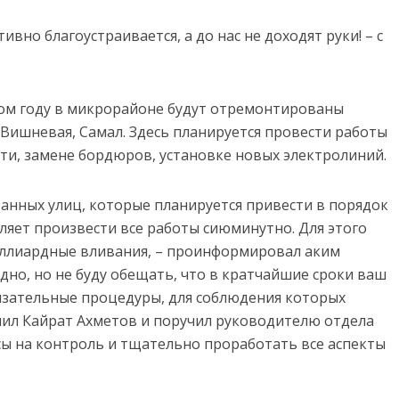
вно благоустраивается, а до нас не доходят руки! – с
том году в микрорайоне будут отремонтированы
, Вишневая, Самал. Здесь планируется провести работы
ти, замене бордюров, установке новых электролиний.
ванных улиц, которые планируется привести в порядок
ляет произвести все работы сиюминутно. Для этого
иллиардные вливания, – проинформировал аким
удно, но не буду обещать, что в кратчайшие сроки ваш
язательные процедуры, для соблюдения которых
нил Кайрат Ахметов и поручил руководителю отдела
сы на контроль и тщательно проработать все аспекты