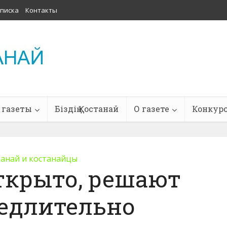
писка
Контакты
 газеты
Біздің Қостанай
О газете
Конкур
танай и костанайцы
ткрыто, решают
едлительно