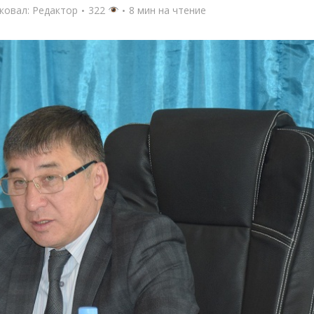
ковал:
Редактор
322
8 мин на чтение