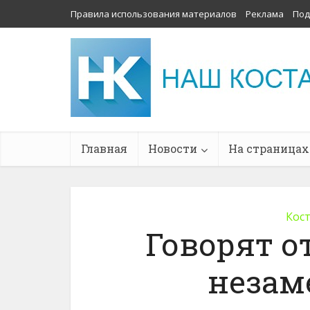
Правила использования материалов
Реклама
Под
Главная
Новости
На страницах
Кос
Говорят о
незам