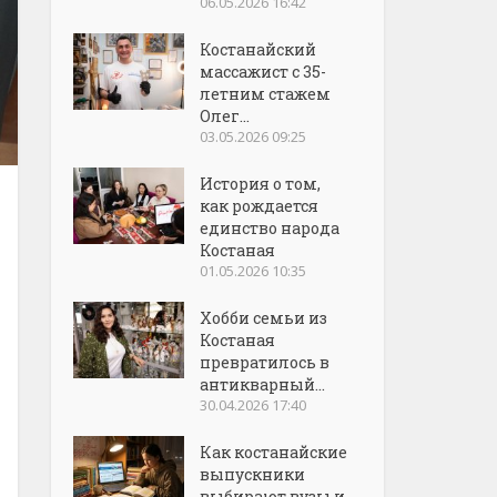
06.05.2026 16:42
Костанайский
массажист с 35-
летним стажем
Олег...
03.05.2026 09:25
История о том,
как рождается
единство народа
Костаная
01.05.2026 10:35
Хобби семьи из
Костаная
превратилось в
антикварный...
30.04.2026 17:40
Как костанайские
выпускники
выбирают вузы и