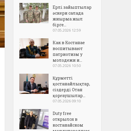
Ерлі зайыптылар
әскери салада
жиырма жыл
бірге...
07.05.2026 12:59
Как в Костанае
воспитывают
патриотизм у
молодежи и...
07.05.2026 10:50
Құрметті
қостанайлықтар,
сіздерді Отан
қорғаушылар...
07.05.2026 09:10
Duty free
открылся в
костанайском
международном..