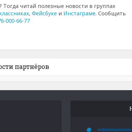
 Тогда читай полезные новости в группах
классниках
,
Фейсбуке
и
Инстаграме
. Сообщить
76-000-66-77
ости партнёров