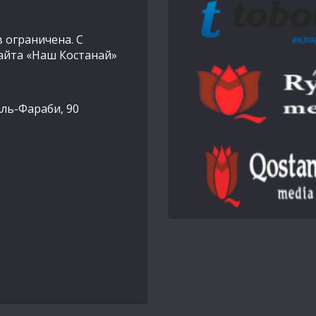
 ограничена. С
айта «Наш Костанай»
Аль-Фараби, 90