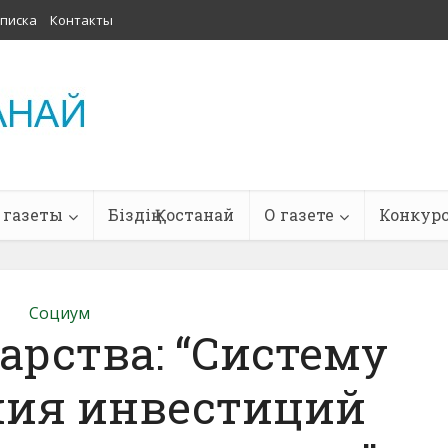
писка
Контакты
 газеты
Біздің Қостанай
О газете
Конкур
Социум
арства: “Систему
ния инвестиций