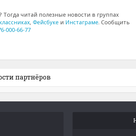
 Тогда читай полезные новости в группах
классниках
,
Фейсбуке
и
Инстаграме
. Сообщить
76-000-66-77
ости партнёров