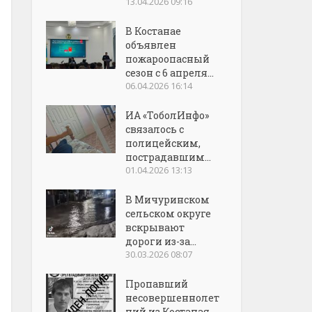
13.04.2026 09:16
В Костанае
объявлен
пожароопасный
сезон с 6 апреля...
06.04.2026 16:14
ИА «ТоболИнфо»
связалось с
полицейским,
пострадавшим...
01.04.2026 13:13
В Мичуринском
сельском округе
вскрывают
дороги из-за...
30.03.2026 08:07
Пропавший
несовершеннолет
ний из Костаная