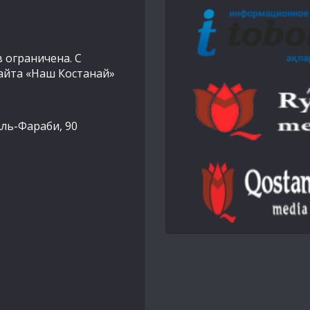
 ограничена. С
айта «Наш Костанай»
Аль-Фараби, 90