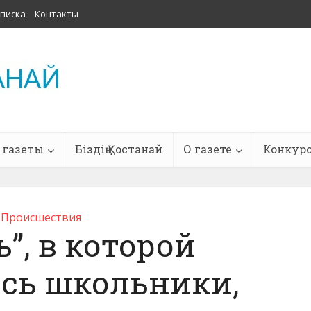
писка
Контакты
 газеты
Біздің Қостанай
О газете
Конкур
Проиcшествия
ь”, в которой
сь школьники,