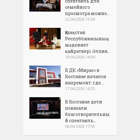
спектакль для
семейного
просмотра можно...
22.04.2026 13:04
Қазақстан
Республикасының
мәдениет
қайраткері Әлпия...
19.04.2026 14:04
В ДК «Мирас» в
Костанае начался
капремонт: где...
17.04.2026 14:25
В Костанае дети
показали
благотворительны
й спектакль...
06.04.2026 17:55