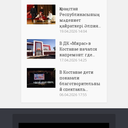
Қазақстан
Республикасының
мәдениет
қайраткері Әлпия...
19.04.2026 14:04
В ДК «Мирас» в
Костанае начался
капремонт: где...
17.04.2026 14:25
В Костанае дети
показали
благотворительны
й спектакль...
06.04.2026 17:55