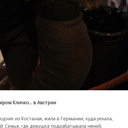
иром Кличко… в Австрии
одчик из Костаная, жила в Германии, куда уехала,
. Семья, где девушка подрабатывала няней,