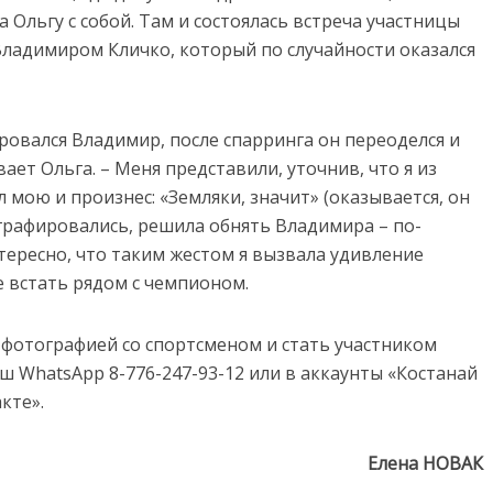
 Ольгу с собой. Там и состоялась встреча участницы
ладимиром Кличко, который по случайности оказался
ировался Владимир, после спарринга он переоделся и
ает Ольга. – Меня представили, уточнив, что я из
л мою и произнес: «Земляки, значит» (оказывается, он
ографировались, решила обнять Владимира – по-
нтересно, что таким жестом я вызвала удивление
 встать рядом с чемпионом.
 фотографией со спортсменом и стать участником
ш WhatsApp 8-776-247-93-12 или в аккаунты «Костанай
кте».
Елена НОВАК