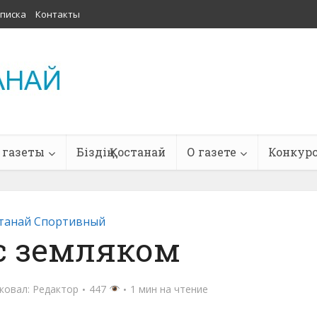
писка
Контакты
 газеты
Біздің Қостанай
О газете
Конкур
танай Спортивный
с земляком
ковал:
Редактор
447
1 мин на чтение