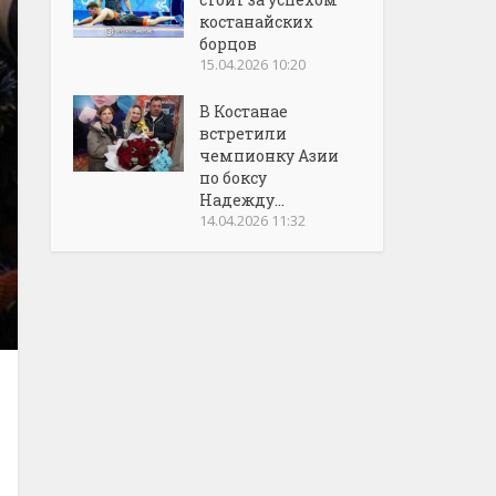
костанайских
борцов
15.04.2026 10:20
В Костанае
встретили
чемпионку Азии
по боксу
Надежду...
14.04.2026 11:32