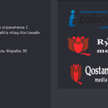
 ограничена. С
айта «Наш Костанай»
Аль-Фараби, 90