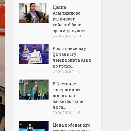
Даяна
Асылжанова
развивает
тайский бокс
среди девушек
24.04.2026 12:18
Костанайскому
финалисту
чемпионата Азии
по греко...
24.04.2026 11:42
В Костанае
завершилась
школьная
баскетбольная
лига...
20.04.2026 11:45
Цена победы: кто
стоит за успехом