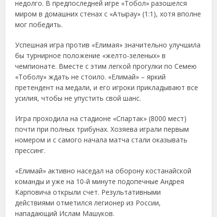
недолго. В предпоследней игре «Тобол» разошелся
миром в домашних стенах с «Атырау» (1:1), хотя вполне
мог победить.
Успешная игра против «Елимая» значительно улучшила
бы турнирное положение «желто-зеленых» в
чемпионате. Вместе с этим легкой прогулки по Семею
«Тоболу» ждать не стоило. «Елимай» – яркий
претендент на медали, и его игроки прикладывают все
усилия, чтобы не упустить свой шанс.
Игра проходила на стадионе «Спартак» (8000 мест)
почти при полных трибунах. Хозяева играли первым
номером и с самого начала матча стали оказывать
прессинг.
«Елимай» активно наседал на оборону костанайской
команды и уже на 10-й минуте подопечные Андрея
Карповича открыли счет. Результативными
действиями отметился легионер из России,
нападающий Ислам Машуков.