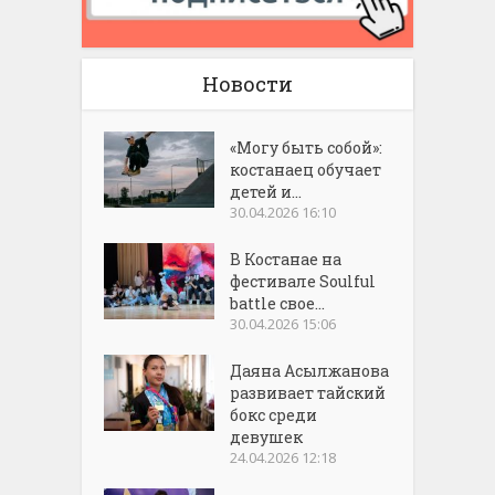
Новости
«Могу быть собой»:
костанаец обучает
детей и...
30.04.2026 16:10
В Костанае на
фестивале Soulful
battle свое...
30.04.2026 15:06
Даяна Асылжанова
развивает тайский
бокс среди
девушек
24.04.2026 12:18