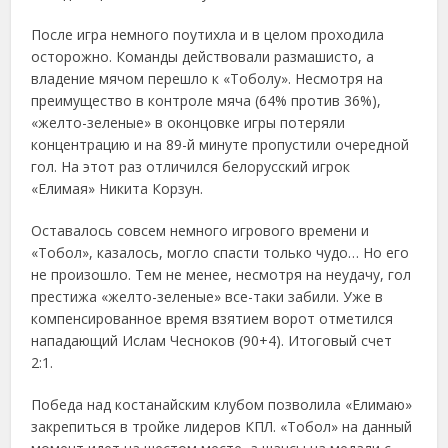
После игра немного поутихла и в целом проходила
осторожно. Команды действовали размашисто, а
владение мячом перешло к «Тоболу». Несмотря на
преимущество в контроле мяча (64% против 36%),
«желто-зеленые» в оконцовке игры потеряли
концентрацию и на 89-й минуте пропустили очередной
гол. На этот раз отличился белорусский игрок
«Елимая» Никита Корзун.
Оставалось совсем немного игрового времени и
«Тобол», казалось, могло спасти только чудо… Но его
не произошло. Тем не менее, несмотря на неудачу, гол
престижа «желто-зеленые» все-таки забили. Уже в
компенсированное время взятием ворот отметился
нападающий Ислам Чесноков (90+4). Итоговый счет
2:1.
Победа над костанайским клубом позволила «Елимаю»
закрепиться в тройке лидеров КПЛ. «Тобол» на данный