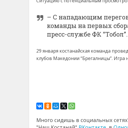
Ситуацию с потенциальным просмотром
– С нападающим перегов
команды на первых сбора
пресс-службе ФК “Тобол”.
29 января костанайская команда прове
клубов Македонии “Брегалницы”. Игра н
Много сидишь в социальных сетях?
"Наш Костанай"
ВКонтакте
, в
Одно