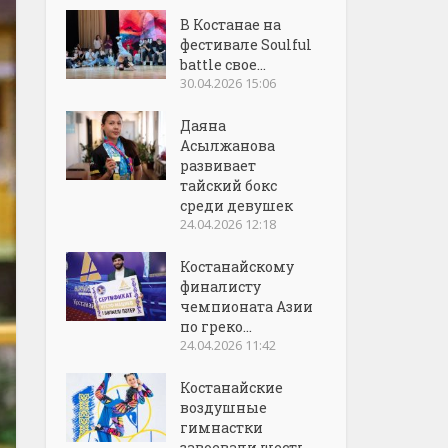
В Костанае на
фестивале Soulful
battle свое...
30.04.2026 15:06
Даяна
Асылжанова
развивает
тайский бокс
среди девушек
24.04.2026 12:18
Костанайскому
финалисту
чемпионата Азии
по греко...
24.04.2026 11:42
Костанайские
воздушные
гимнастки
завоевали шесть...