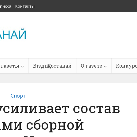
писка
Контакты
 газеты
Біздің Қостанай
О газете
Конкур
Спорт
усиливает состав
ами сборной