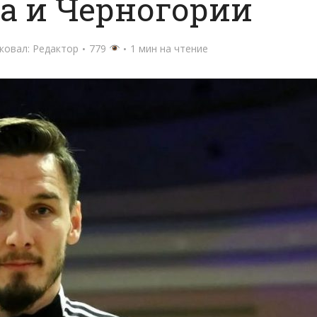
а и Черногории
ковал:
Редактор
779
1 мин на чтение