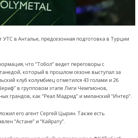
т УТС в Анталье, предсезонная подготовка в Турции
ормация, что “Тобол” ведет переговоры с
анедой, который в прошлом сезоне выступал за
ьский клуб колумбиец отметился 43 голами и 26
“Шериф” в групповом этапе Лиги Чемпионов,
ых грандов, как “Реал Мадрид” и миланский “Интер”.
ложил его агент Сергей Цырин. Также есть
лен “Астане” и “Кайрату”.