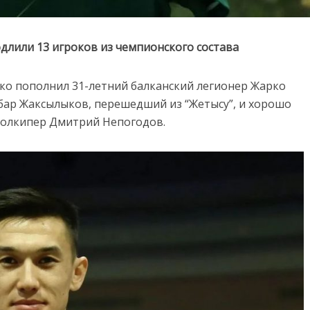
длили 13 игроков из чемпионского состава
ко пополнил 31-летний балканский легионер Жарко
ар Жаксылыков, перешедший из “Жетысу”, и хорошо
голкипер Дмитрий Непогодов.