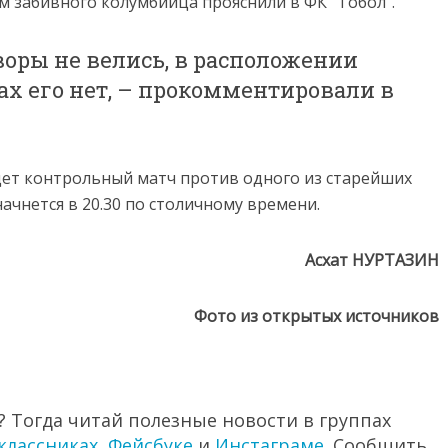
 забивного колумбийца прояснили в ФК ”Тобол”.
оры не велись, в расположении
х его нет, – прокомментировали в
дет контрольный матч против одного из старейших
ачнется в 20.30 по столичному времени.
Асхат НУРТАЗИН
Фото из открытых источников
 Тогда читай полезные новости в группах
классниках
,
Фейсбуке
и
Инстаграме
. Сообщить