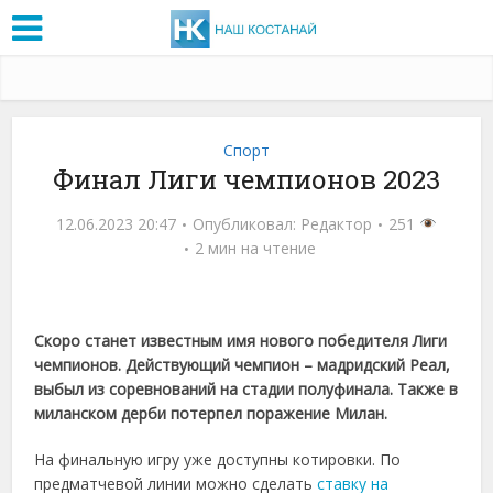
Спорт
Финал Лиги чемпионов 2023
12.06.2023 20:47
Опубликовал:
Редактор
251
2 мин на чтение
Скоро станет известным имя нового победителя Лиги
чемпионов. Действующий чемпион – мадридский Реал,
выбыл из соревнований на стадии полуфинала. Также в
миланском дерби потерпел поражение Милан.
На финальную игру уже доступны котировки. По
предматчевой линии можно сделать
ставку на