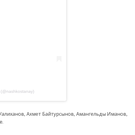
(@nashkostanay)
Уалиханов, Ахмет Байтурсынов, Амангельды Иманов,
е.