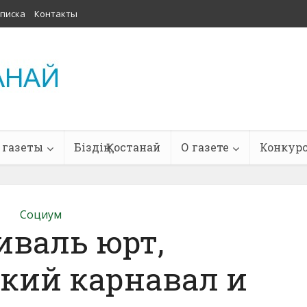
писка
Контакты
 газеты
Біздің Қостанай
О газете
Конкур
Социум
иваль юрт,
кий карнавал и