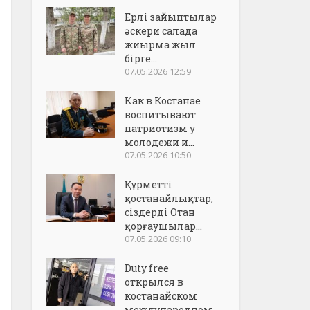
Ерлі зайыптылар
әскери салада
жиырма жыл
бірге...
07.05.2026 12:59
Как в Костанае
воспитывают
патриотизм у
молодежи и...
07.05.2026 10:50
Құрметті
қостанайлықтар,
сіздерді Отан
қорғаушылар...
07.05.2026 09:10
Duty free
открылся в
костанайском
международном..