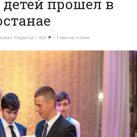
 детей прошел в
останае
ковал:
Редактор
420
1 мин на чтение