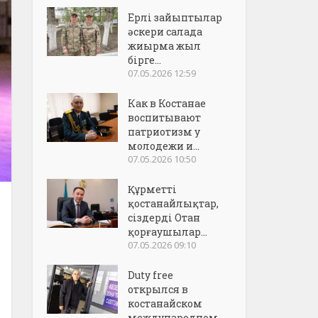
Ерлі зайыптылар
әскери салада
жиырма жыл
бірге...
07.05.2026 12:59
Как в Костанае
воспитывают
патриотизм у
молодежи и...
07.05.2026 10:50
Құрметті
қостанайлықтар,
сіздерді Отан
қорғаушылар...
07.05.2026 09:10
Duty free
открылся в
костанайском
международном..