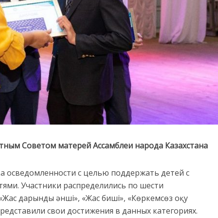
тным Советом матерей Ассамблеи народа Казахстана
а осведомленности с целью поддержать детей с
ями. Участники распределились по шести
 «Жас дарынды әнші», «Жас биші», «Көркемсөз оқу
 представили свои достижения в данных категориях.