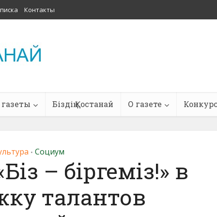
писка
Контакты
 газеты
Біздің Қостанай
О газете
Конкур
ультура
Социум
•
Біз – біргеміз!» в
жку талантов