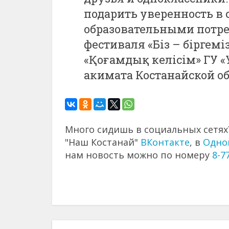
подарить уверенность в 
образовательными потре
фестиваля «Біз – біргемі
«Қоғамдық келісім» ГУ 
акимата Костанайской об
Много сидишь в социальных сетях?
"Наш Костанай"
ВКонтакте
, в
Одно
нам новость можно по номеру
8-7