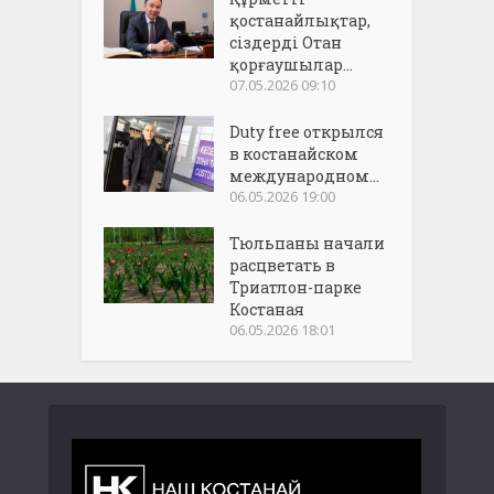
қостанайлықтар,
сіздерді Отан
қорғаушылар...
07.05.2026 09:10
Duty free открылся
в костанайском
международном...
06.05.2026 19:00
Тюльпаны начали
расцветать в
Триатлон-парке
Костаная
06.05.2026 18:01