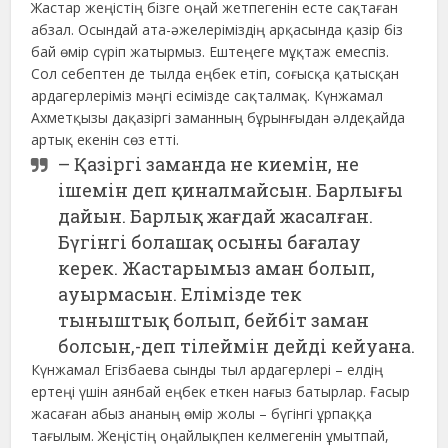
Жастар жеңістің бізге оңай жетпегенін есте сақтаған
абзал. Осындай ата-әжелеріміздің арқасында қазір біз
бай өмір сүріп жатырмыз. Ештеңеге мұқтаж емеспіз.
Сол себептен де тылда еңбек етіп, соғысқа қатысқан
ардагерлеріміз мәңгі есімізде сақталмақ. Күнжамал
Ахметқызы дақазіргі заманның бұрынғыдан әлдеқайда
артық екенін сөз етті.
– Қазіргі заманда не киемін, не
ішемін деп қиналмайсын. Барлығы
дайын. Барлық жағдай жасалған.
Бүгінгі болашақ осыны бағалау
керек. Жастарымыз аман болып,
ауырмасын. Елімізде тек
тыныштық болып, бейбіт заман
болсын,-деп тілеймін дейді кейуана.
Күнжамал Егізбаева сынды тыл ардагерлері – елдің
ертеңі үшін аянбай еңбек еткен нағыз батырлар. Ғасыр
жасаған абыз ананың өмір жолы – бүгінгі ұрпаққа
тағылым. Жеңістің оңайлықпен келмегенін ұмытпай,