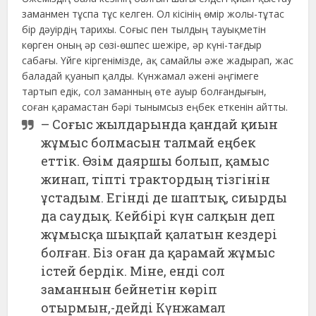
заманмен тұспа тұс келген. Ол кісінің өмір жолы-тұтас
бір дәуірдің тарихы. Соғыс пен тылдың тауықметін
көрген оның әр сөзі-өшпес шежіре, әр күні-тағдыр
сабағы. Үйге кіргенімізде, ақ самайлы әже жадырап, жас
баладай қуанып қалды. Күнжамал әжені әңгімеге
тартып едік, сол заманның өте ауыр болғандығын,
соған қарамастан бәрі тынымсыз еңбек еткенін айтты.
– Соғыс жылдарында қандай қиын
жұмыс болмасын талмай еңбек
еттік. Өзім даяршы болып, қамыс
жинап, тіпті трактордың тізгінін
ұстадым. Егінді де шаптық, сиырды
да саудық. Кейбірі күн салқын деп
жұмысқа шықпай қалатын кездері
болған. Біз оған да қарамай жұмыс
істей бердік. Міне, енді сол
заманнын бейнетін көріп
отырмын,-дейді Күнжамал