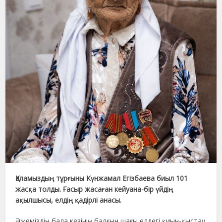
Қаламыздың тұрғыны Күнжамал Егізбаева биыл 101
жасқа толды. Ғасыр жасаған кейуана-бір үйдің
ақылшысы, елдің қадірлі анасы.
Әжеміздің бала кезінің балғын шағы елдегі қиын-қыстау