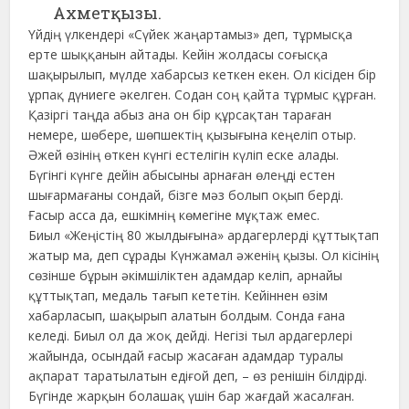
Ахметқызы.
Үйдің үлкендері «Сүйек жаңартамыз» деп, тұрмысқа
ерте шыққанын айтады. Кейін жолдасы соғысқа
шақырылып, мүлде хабарсыз кеткен екен. Ол кісіден бір
ұрпақ дүниеге әкелген. Содан соң қайта тұрмыс құрған.
Қазіргі таңда абыз ана он бір құрсақтан тараған
немере, шөбере, шөпшектің қызығына кеңеліп отыр.
Әжей өзінің өткен күнгі естелігін күліп еске алады.
Бүгінгі күнге дейін абысыны арнаған өлеңді естен
шығармағаны сондай, бізге мәз болып оқып берді.
Ғасыр асса да, ешкімнің көмегіне мұқтаж емес.
Биыл «Жеңістің 80 жылдығына» ардагерлерді құттықтап
жатыр ма, деп сұрады Күнжамал әженің қызы. Ол кісінің
сөзінше бұрын әкімшіліктен адамдар келіп, арнайы
құттықтап, медаль тағып кететін. Кейіннен өзім
хабарласып, шақырып алатын болдым. Сонда ғана
келеді. Биыл ол да жоқ дейді. Негізі тыл ардагерлері
жайында, осындай ғасыр жасаған адамдар туралы
ақпарат таратылатын едіғой деп, – өз ренішін білдірді.
Бүгінде жарқын болашақ үшін бар жағдай жасалған.