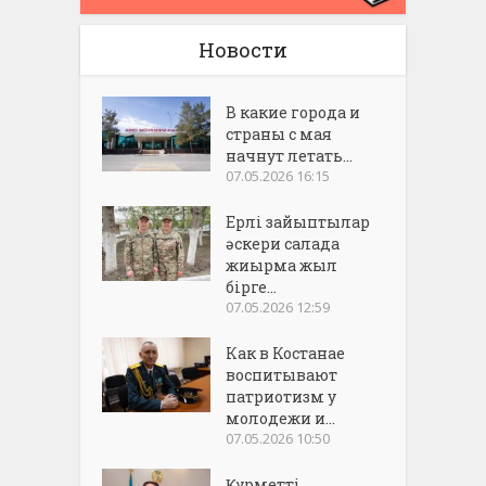
Новости
В какие города и
страны с мая
начнут летать...
07.05.2026 16:15
Ерлі зайыптылар
әскери салада
жиырма жыл
бірге...
07.05.2026 12:59
Как в Костанае
воспитывают
патриотизм у
молодежи и...
07.05.2026 10:50
Құрметті