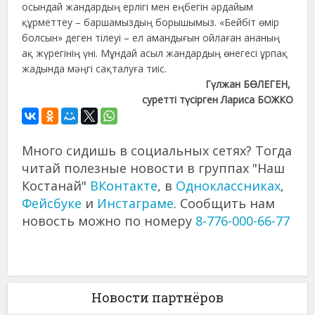
осындай жандардың ерлігі мен еңбегін әрдайым
құрметтеу – баршамыздың борышымыз. «Бейбіт өмір
болсын» деген тілеуі – ел амандығын ойлаған ананың
ақ жүрегінің үні. Мұндай асыл жандардың өнегесі ұрпақ
жадында мәңгі сақталуға тиіс.
Гүлжан БӨЛЕГЕН,
суретті түсірген Лариса БОЖКО
Много сидишь в социальных сетях? Тогда
читай полезные новости в группах "Наш
Костанай"
ВКонтакте
, в
Одноклассниках
,
Фейсбуке
и
Инстаграме
. Сообщить нам
новость можно по номеру
8-776-000-66-77
Новости партнёров