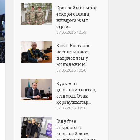
Ерлі зайыптылар
әскери салада
жиырма жыл
бірге...
07.05.2026 12:59
Как в Костанае
воспитывают
патриотизм у
молодежи и...
07.05.2026 10:50
Құрметті
қостанайлықтар,
сіздерді Отан
қорғаушылар...
07.05.2026 09:10
Duty free
открылся в
костанайском
международном..