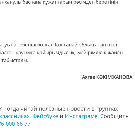
Асанханұлы баспана құжаттарын рәсімдеп беретінін
суына себепші болған Қостанай облысының өкіл
алған қауымға қайырымдылық, мейірімділік жайлы
 табыстады.
Аягөз КӘКІМЖАНОВА
 Тогда читай полезные новости в группах
классниках
,
Фейсбуке
и
Инстаграме
. Сообщить
76-000-66-77