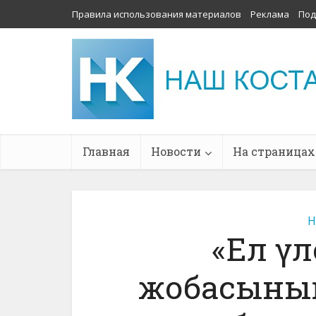
Правила использования материалов
Реклама
Под
Главная
Новости
На страницах
Н
«Ел үл
жобасының