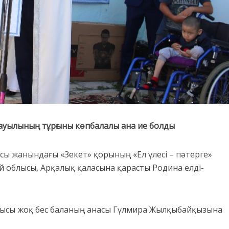
 ауылының тұрғыны көпбалалы ана ие болды
ы жанындағы «Зекет» қорының «Ел үлесі – пәтерге»
 облысы, Арқалық қаласына қарасты Родина елді-
ушысы жоқ бес баланың анасы Гүлмира Жылқыбайқызына