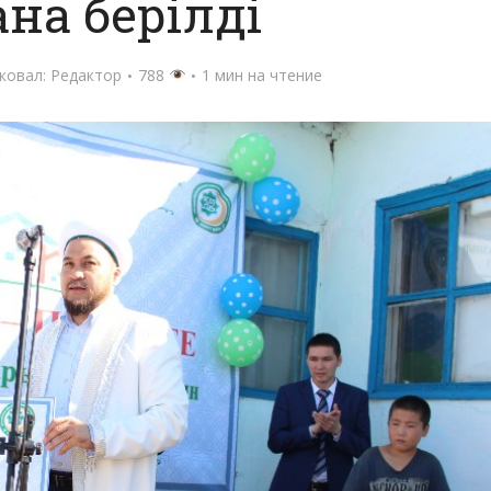
на берілді
ковал:
Редактор
788
1 мин на чтение