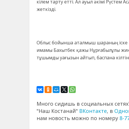
кілем тарту етті. Ал ауыл әкімі Рүстем 
жеткізді.
Облыс бойынша аталмыш шараның іске а
имамы Бахытбек қажы Нұрғабылұлы жин
тұшымды уағызын айтып, баспана кілтін
Много сидишь в социальных сетях?
"Наш Костанай"
ВКонтакте
, в
Одно
нам новость можно по номеру
8-7