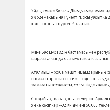
Үйдің кенже баласы Дінмұхамед мүмкінд
жәрдемақысына күнелтіп, осы уақытқа д
көшіп-қонып жүрген болатын.
Міне Бас мүфтидің бастамасымен респу
шарасы аясында осы мұқтаж отбасының 
Аталмыш – жоба мешіт имамдарының халы
насихаттарының нәтижесінде іске асуда
жамағаты атсалысты, сол үшінде халыққ
Сондай-ақ, жаңа қоныс иелеріне Арқалы
жеке кәсіпкер «Әділ» дүкені 50.000 тең