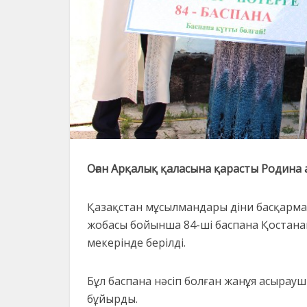
Оған Арқалық қаласына қарасты Родина
Қазақстан мұсылмандары діни басқармас
жобасы бойынша 84-ші баспана Қостанай
мекерінде берілді.
Бұл баспана нәсіп болған жанұя асыра
бұйырды.