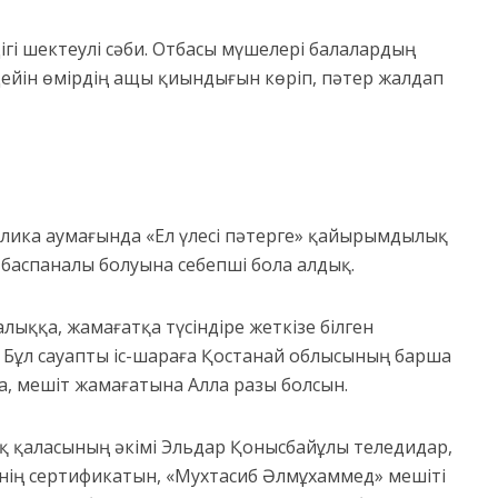
ігі шектеулі сәби. Отбасы мүшелері балалардың
ейін өмірдің ащы қиындығын көріп, пәтер жалдап
блика аумағында «Ел үлесі пәтерге» қайырымдылық
баспаналы болуына себепші бола алдық.
ққа, жамағатқа түсіндіре жеткізе білген
. Бұл сауапты іс-шараға Қостанай облысының барша
а, мешіт жамағатына Алла разы болсын.
қ қаласының әкімі Эльдар Қонысбайұлы теледидар,
генің сертификатын, «Мухтасиб Әлмұхаммед» мешіті