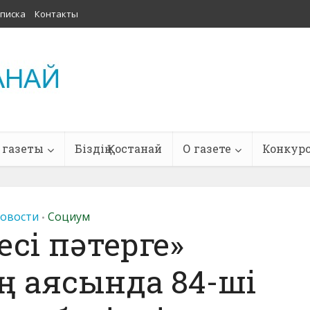
писка
Контакты
 газеты
Біздің Қостанай
О газете
Конкур
овости
Социум
•
есі пәтерге»
 аясында 84-ші